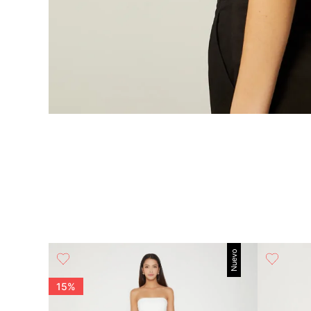
Nuevo
o
15%