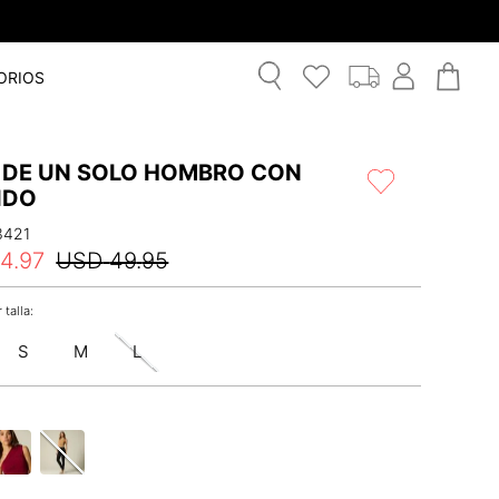
ORIOS
 DE UN SOLO HOMBRO CON
IDO
3421
24
.
97
USD
49
.
95
S
M
L