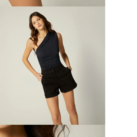
N
territori
SERVIENTR
compra ll
N
Tiempos 
aproximad
tiempos d
confirmac
L
plataform
análisis d
momento d
S
electróni
tu compra
nuestra 
N