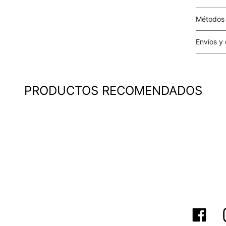
Métodos
Tarjetas 
Envíos y
Costo el 
compras i
este valo
PRODUCTOS RECOMENDADOS
particula
Este valo
en el mom
pago.
Cobertur
territori
SERVIENTR
compra ll
Tiempos 
aproximad
tiempos d
confirmac
plataform
análisis d