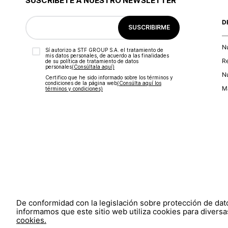
SUSCRÍBETE A NUESTRO NEWSLETTER
D
SUSCRIBIRME
N
Sí autorizo a STF GROUP S.A. el tratamiento de
mis datos personales, de acuerdo a las finalidades
R
de su política de tratamiento de datos
personales‎
(Consúltala aquí)
Nu
Certifico que he sido informado sobre los términos y
condiciones de la página web‎
(Consúlta aquí los
Ma
términos y condiciones)
De conformidad con la legislación sobre protección de da
informamos que este sitio web utiliza cookies para diversas
cookies.