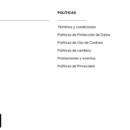
e la aprobación del pago de tu orden, recibirás un correo
co con la confirmación del mismo. Para revisar el estado de
POLÍTICAS
 puedes ingresar al menú de “Mi cuenta - Mis Pedidos” en
página web
www.studiofpanama.pa
.
Términos y condiciones
Políticas de Protección de Datos
Políticas de Uso de Cookies
Políticas de cambios
Promociones y eventos
Políticas de Privacidad