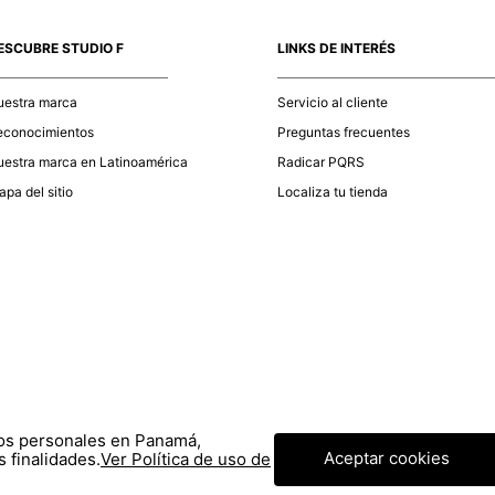
momento d
electróni
ESCUBRE STUDIO F
LINKS DE INTERÉS
tu compra
nuestra 
uestra marca
Servicio al cliente
econocimientos
Preguntas frecuentes
estra marca en Latinoamérica
Radicar PQRS
pa del sitio
Localiza tu tienda
tos personales en Panamá,
Aceptar cookies
 finalidades.
Ver Política de uso de
© COPYRIGHT 2020 STF GROUP S.A. TODOS LOS DERECHOS RESERVADOS.