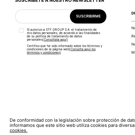
SUSCRÍBETE A NUESTRO NEWSLETTER
D
SUSCRIBIRME
N
Sí autorizo a STF GROUP S.A. el tratamiento de
mis datos personales, de acuerdo a las finalidades
R
de su política de tratamiento de datos
personales‎
(Consúltala aquí)
Nu
Certifico que he sido informado sobre los términos y
condiciones de la página web‎
(Consúlta aquí los
Ma
términos y condiciones)
De conformidad con la legislación sobre protección de da
informamos que este sitio web utiliza cookies para diversas
cookies.