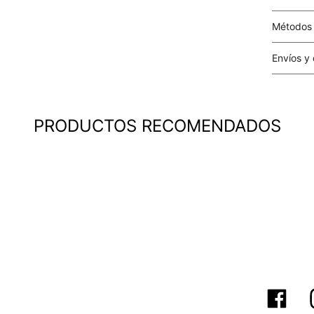
Métodos
Tarjetas 
Envíos y
Costo el 
compras i
este valo
PRODUCTOS RECOMENDADOS
particula
Este valo
en el mom
pago.
Cobertur
territori
SERVIENTR
compra ll
Tiempos 
aproximad
tiempos d
confirmac
plataform
análisis d