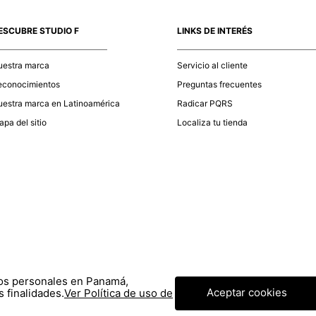
momento d
electróni
ESCUBRE STUDIO F
LINKS DE INTERÉS
tu compra
nuestra 
uestra marca
Servicio al cliente
econocimientos
Preguntas frecuentes
estra marca en Latinoamérica
Radicar PQRS
pa del sitio
Localiza tu tienda
tos personales en Panamá,
Aceptar cookies
 finalidades.
Ver Política de uso de
© COPYRIGHT 2020 STF GROUP S.A. TODOS LOS DERECHOS RESERVADOS.