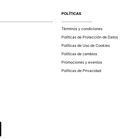
e la aprobación del pago de tu orden, recibirás un correo
co con la confirmación del mismo. Para revisar el estado de
POLÍTICAS
 puedes ingresar al menú de “Mi cuenta - Mis Pedidos” en
página web
www.studiofpanama.pa
.
Términos y condiciones
Políticas de Protección de Datos
Políticas de Uso de Cookies
Políticas de cambios
Promociones y eventos
Políticas de Privacidad