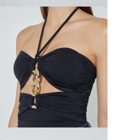
SERVIENTR
compra ll
N
Tiempos 
aproximad
tiempos d
confirmac
L
plataform
análisis d
momento d
S
electróni
tu compra
nuestra 
N