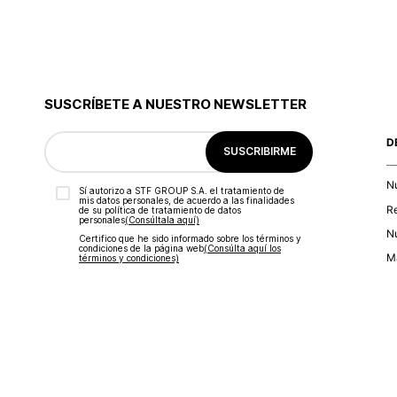
SUSCRÍBETE A NUESTRO NEWSLETTER
D
SUSCRIBIRME
N
Sí autorizo a STF GROUP S.A. el tratamiento de
mis datos personales, de acuerdo a las finalidades
R
de su política de tratamiento de datos
personales‎
(Consúltala aquí)
Nu
Certifico que he sido informado sobre los términos y
condiciones de la página web‎
(Consúlta aquí los
Ma
términos y condiciones)