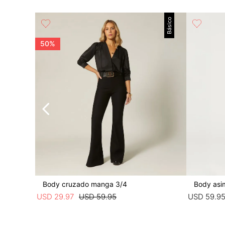
Básico
Básico
 espalda
50%
Body cruzado manga 3/4
Body asi
USD
29
.
97
USD
59
.
95
USD
59
.
9