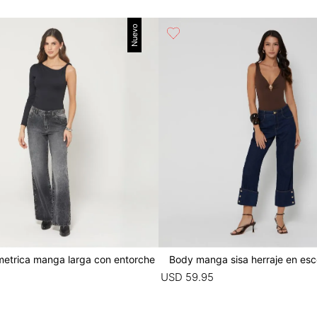
Nuevo
metrica manga larga con entorche
Body manga sisa herraje en esc
5
USD
59
.
95