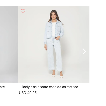
30%
ote
Body sisa escote espalda asimetrico
Cami bo
USD
49
.
95
USD
55
.
9