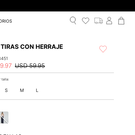
ORIOS
 TIRAS CON HERRAJE
3451
9
.
97
USD
59
.
95
S
M
L