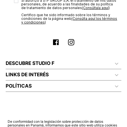
transacción de acuerdo con el análisis de los datos, lo cual
Sí autorizo a STF GROUP S.A. el tratamiento de mis datos
personales, de acuerdo a las finalidades de su política
puede tardar hasta un día hábil. En el momento de la
de tratamiento de datos personales‎
(Consúltala aquí)
aprobación del pago de tu orden, recibirás un correo
Certifico que he sido informado sobre los términos y
electrónico con la confirmación del mismo. Para revisar el
condiciones de la página web‎
(Consúlta aquí los términos
estado de tu compra puedes ingresar al menú de “Mi cuenta -
y condiciones)
Mis Pedidos” en nuestra página web
www.studiofpanama.pa
.
DESCUBRE STUDIO F
LINKS DE INTERÉS
POLÍTICAS
De conformidad con la legislación sobre protección de datos
personales en Panamá, informamos que este sitio web utiliza cookies