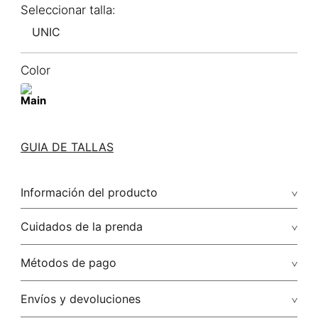
UNIC
Color
GUIA DE TALLAS
Información del producto
Cuidados de la prenda
Solo quitar polvo con paño húmedo
Métodos de pago
No lavar
Tarjetas de crédito: Visa, Dinners, Master Card y American
Envíos y devoluciones
Express.
No usar lejia