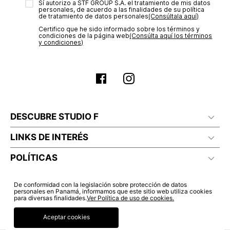
Sí autorizo a STF GROUP S.A. el tratamiento de mis datos
estado de tu compra puedes ingresar al menú de “Mi cuenta -
personales, de acuerdo a las finalidades de su política
Mis Pedidos” en nuestra página web
www.studiofpanama.pa
.
de tratamiento de datos personales‎
(Consúltala aquí)
Certifico que he sido informado sobre los términos y
condiciones de la página web‎
(Consúlta aquí los términos
y condiciones)
DESCUBRE STUDIO F
LINKS DE INTERÉS
POLÍTICAS
De conformidad con la legislación sobre protección de datos
personales en Panamá, informamos que este sitio web utiliza cookies
para diversas finalidades.
Ver Política de uso de cookies.
Aceptar cookies