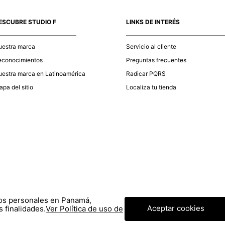
momento d
electróni
ESCUBRE STUDIO F
LINKS DE INTERÉS
tu compra
nuestra 
uestra marca
Servicio al cliente
econocimientos
Preguntas frecuentes
estra marca en Latinoamérica
Radicar PQRS
pa del sitio
Localiza tu tienda
tos personales en Panamá,
Aceptar cookies
 finalidades.
Ver Política de uso de
© COPYRIGHT 2020 STF GROUP S.A. TODOS LOS DERECHOS RESERVADOS.