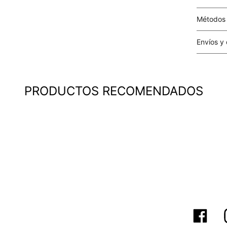
Métodos
Tarjetas 
Envíos y
Costo el 
compras i
este valo
PRODUCTOS RECOMENDADOS
particula
Este valo
en el mom
pago.
Cobertur
territori
SERVIENTR
compra ll
Tiempos 
aproximad
tiempos d
confirmac
plataform
análisis d