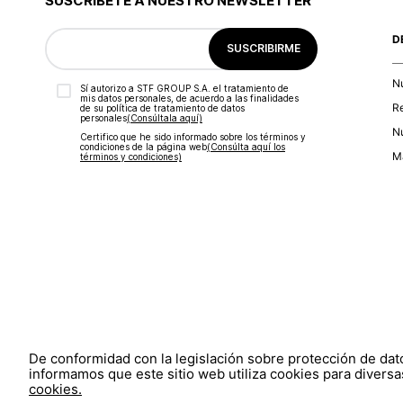
SUSCRÍBETE A NUESTRO NEWSLETTER
D
SUSCRIBIRME
N
Sí autorizo a STF GROUP S.A. el tratamiento de
mis datos personales, de acuerdo a las finalidades
R
de su política de tratamiento de datos
personales‎
(Consúltala aquí)
Nu
Certifico que he sido informado sobre los términos y
condiciones de la página web‎
(Consúlta aquí los
Ma
términos y condiciones)
De conformidad con la legislación sobre protección de da
informamos que este sitio web utiliza cookies para diversas
cookies.