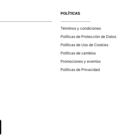
e la aprobación del pago de tu orden, recibirás un correo
co con la confirmación del mismo. Para revisar el estado de
POLÍTICAS
 puedes ingresar al menú de “Mi cuenta - Mis Pedidos” en
página web
www.studiofpanama.pa
.
Términos y condiciones
Políticas de Protección de Datos
Políticas de Uso de Cookies
Políticas de cambios
Promociones y eventos
Políticas de Privacidad