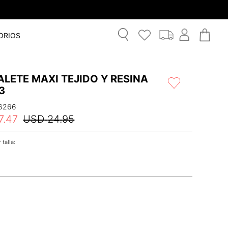
ORIOS
LETE MAXI TEJIDO Y RESINA
3
6266
7
.
47
USD
24
.
95