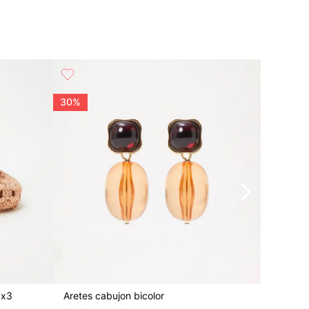
30%
30%
 x3
Aretes cabujon bicolor
Earcuff