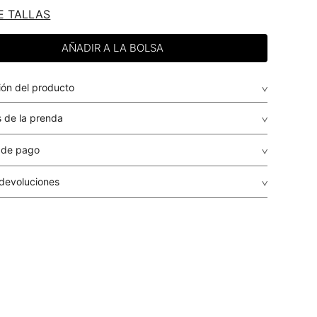
E TALLAS
ión del producto
 de la prenda
 de pago
de crédito: Visa, Dinners, Master Card y American Express.
 devoluciones
envio
: El envío de los pedidos es gratuito a todo el país por
guales o superiores a USD $79.95 para compras inferiores a
r, el costo del envío será determinado en cada caso
r dependiendo del destino, peso y volumen del paquete.
r se calculará en el proceso de la compra y le será informado
ento de la liquidación de la orden, antes de que realices el
a
: STUDIO F realiza despachos a todos los municipios del