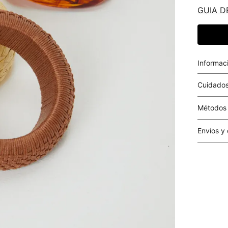
GUIA D
Informac
Cuidados
Métodos
Tarjetas 
Envíos y
Costo el 
compras i
este valo
particula
Este valo
en el mom
pago.
Cobertur