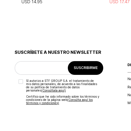
USD
14
.
95
USD
17
.
47
SUSCRÍBETE A NUESTRO NEWSLETTER
D
SUSCRIBIRME
N
Sí autorizo a STF GROUP S.A. el tratamiento de
mis datos personales, de acuerdo a las finalidades
R
de su política de tratamiento de datos
personales‎
(Consúltala aquí)
Nu
Certifico que he sido informado sobre los términos y
condiciones de la página web‎
(Consúlta aquí los
Ma
términos y condiciones)