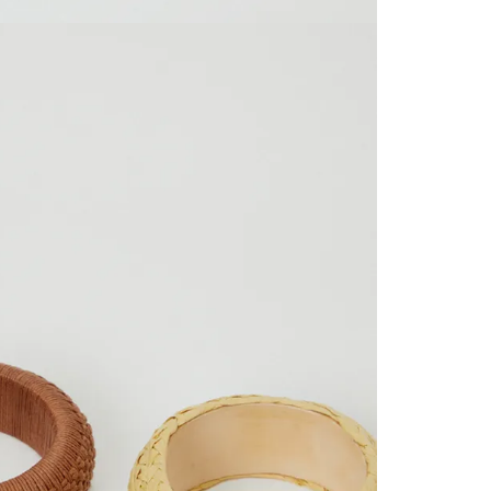
territori
SERVIENTR
compra ll
Tiempos 
aproximad
tiempos d
confirmac
plataform
análisis d
momento d
electróni
tu compra
nuestra 