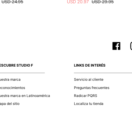
USD
24
.
95
USD
20
.
97
USD
29
.
95
ESCUBRE STUDIO F
LINKS DE INTERÉS
uestra marca
Servicio al cliente
econocimientos
Preguntas frecuentes
estra marca en Latinoamérica
Radicar PQRS
pa del sitio
Localiza tu tienda