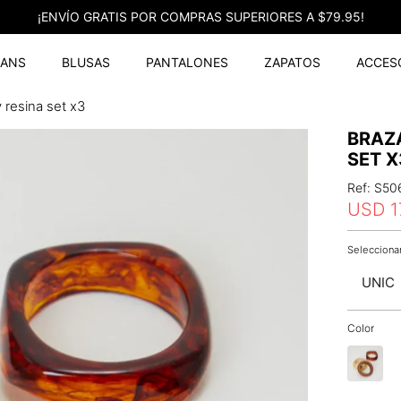
¡ENVÍO GRATIS POR COMPRAS SUPERIORES A $79.95!
EANS
BLUSAS
PANTALONES
ZAPATOS
ACCES
y resina set x3
BRAZA
SET X
Ref
:
S50
USD
1
UNIC
Color