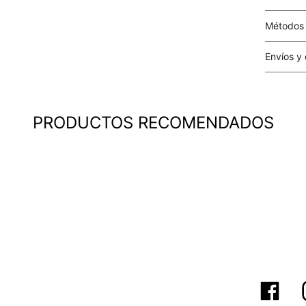
Métodos
Tarjetas 
Envíos y
Costo el 
compras i
este valo
PRODUCTOS RECOMENDADOS
particula
Este valo
en el mom
pago.
Cobertur
territori
SERVIENTR
compra ll
Tiempos 
aproximad
tiempos d
confirmac
plataform
análisis d