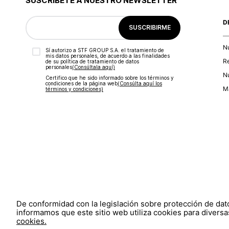
SUSCRÍBETE A NUESTRO NEWSLETTER
D
SUSCRIBIRME
N
Sí autorizo a STF GROUP S.A. el tratamiento de
mis datos personales, de acuerdo a las finalidades
R
de su política de tratamiento de datos
personales‎
(Consúltala aquí)
Nu
Certifico que he sido informado sobre los términos y
condiciones de la página web‎
(Consúlta aquí los
Ma
términos y condiciones)
De conformidad con la legislación sobre protección de da
informamos que este sitio web utiliza cookies para diversas
cookies.