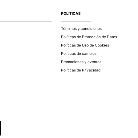
e la aprobación del pago de tu orden, recibirás un correo
co con la confirmación del mismo. Para revisar el estado de
POLÍTICAS
 puedes ingresar al menú de “Mi cuenta - Mis Pedidos” en
página web
www.studiofpanama.pa
.
Términos y condiciones
Políticas de Protección de Datos
Políticas de Uso de Cookies
Políticas de cambios
Promociones y eventos
Políticas de Privacidad