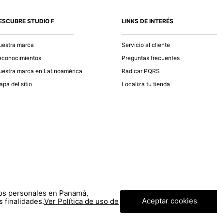
momento d
electróni
ESCUBRE STUDIO F
LINKS DE INTERÉS
tu compra
nuestra 
uestra marca
Servicio al cliente
econocimientos
Preguntas frecuentes
estra marca en Latinoamérica
Radicar PQRS
pa del sitio
Localiza tu tienda
tos personales en Panamá,
Aceptar cookies
 finalidades.
Ver Política de uso de
© COPYRIGHT 2020 STF GROUP S.A. TODOS LOS DERECHOS RESERVADOS.