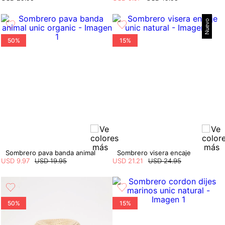
Nuevo
50%
15%
Sombrero pava banda animal
Sombrero visera encaje
USD
9
.
97
USD
19
.
95
USD
21
.
21
USD
24
.
95
50%
15%