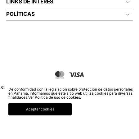
LINKS DE INTERÉS
POLÍTICAS
© COPYRIGHT 2020 STF GROUP S.A. TODOS LOS DERECHOS RESERVADOS.
De conformidad con la legislación sobre protección de datos personales
en Panamá, informamos que este sitio web utiliza cookies para diversas
finalidades.
Ver Política de uso de cookies.
Aceptar cookies