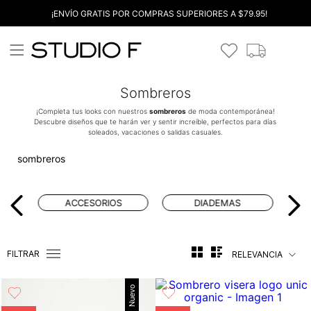
¡ENVÍO GRATIS POR COMPRAS SUPERIORES A $79.95!
Sombreros
¡Completa tus looks con nuestros
sombreros
de moda contemporánea!
Descubre diseños que te harán ver y sentir increíble, perfectos para días
soleados, vacaciones o salidas casuales.
sombreros
ACCESORIOS
DIADEMAS
FILTRAR
RELEVANCIA
Nuevo