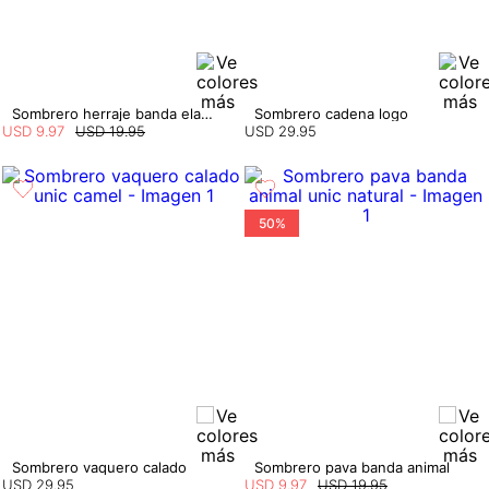
Sombrero herraje banda elastica
Sombrero cadena logo
USD
9
.
97
USD
19
.
95
USD
29
.
95
50%
Sombrero vaquero calado
Sombrero pava banda animal
USD
29
.
95
USD
9
.
97
USD
19
.
95