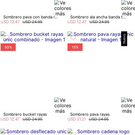
Sombrero pava con banda logo
Sombrero ala ancha banda tejida
USD
12
.
47
USD
24
.
95
USD
12
.
47
USD
24
.
95
Nuevo
50%
15%
Sombrero bucket rayas
Sombrero pava rayas
USD
12
.
47
USD
24
.
95
USD
21
.
21
USD
24
.
95