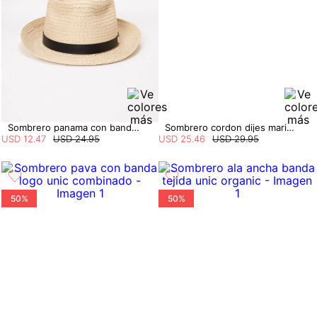
Sombrero panama con banda con herrajes
Sombrero cordon dijes marinos
USD
12
.
47
USD
24
.
95
USD
25
.
46
USD
29
.
95
50%
50%