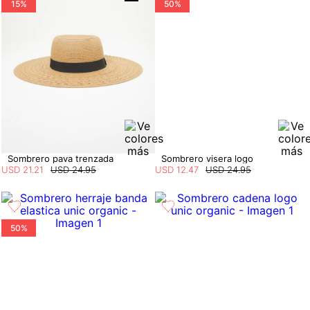
15%
50%
Sombrero pava trenzada
Sombrero visera logo
USD
21
.
21
USD
24
.
95
USD
12
.
47
USD
24
.
95
50%