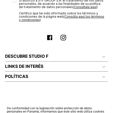
transacción de acuerdo con el análisis de los datos, lo cual
Sí autorizo a STF GROUP S.A. el tratamiento de mis datos
personales, de acuerdo a las finalidades de su política
puede tardar hasta un día hábil. En el momento de la
de tratamiento de datos personales‎
(Consúltala aquí)
aprobación del pago de tu orden, recibirás un correo
Certifico que he sido informado sobre los términos y
electrónico con la confirmación del mismo. Para revisar el
condiciones de la página web‎
(Consúlta aquí los términos
estado de tu compra puedes ingresar al menú de “Mi cuenta -
y condiciones)
Mis Pedidos” en nuestra página web
www.studiofpanama.pa
.
DESCUBRE STUDIO F
LINKS DE INTERÉS
POLÍTICAS
De conformidad con la legislación sobre protección de datos
personales en Panamá, informamos que este sitio web utiliza cookies