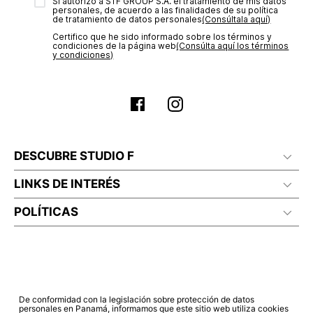
transacción de acuerdo con el análisis de los datos, lo cual
Sí autorizo a STF GROUP S.A. el tratamiento de mis datos
personales, de acuerdo a las finalidades de su política
puede tardar hasta un día hábil. En el momento de la
de tratamiento de datos personales‎
(Consúltala aquí)
aprobación del pago de tu orden, recibirás un correo
Certifico que he sido informado sobre los términos y
electrónico con la confirmación del mismo. Para revisar el
condiciones de la página web‎
(Consúlta aquí los términos
estado de tu compra puedes ingresar al menú de “Mi cuenta -
y condiciones)
Mis Pedidos” en nuestra página web
www.studiofpanama.pa
.
DESCUBRE STUDIO F
LINKS DE INTERÉS
POLÍTICAS
De conformidad con la legislación sobre protección de datos
personales en Panamá, informamos que este sitio web utiliza cookies