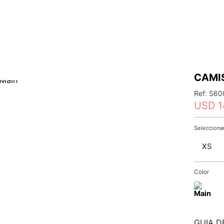
CAMI
Ref
:
S60
USD
1
XS
Color
GUIA D