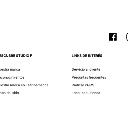
N
compra ll
Tiempos 
aproximad
tiempos d
L
confirmac
plataform
análisis d
momento d
S
electróni
ESCUBRE STUDIO F
LINKS DE INTERÉS
tu compra
nuestra 
uestra marca
Servicio al cliente
N
econocimientos
Preguntas frecuentes
estra marca en Latinoamérica
Radicar PQRS
N
pa del sitio
Localiza tu tienda