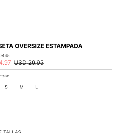
SETA OVERSIZE ESTAMPADA
0445
4
.
97
USD
29
.
95
S
M
L
E TALLAS