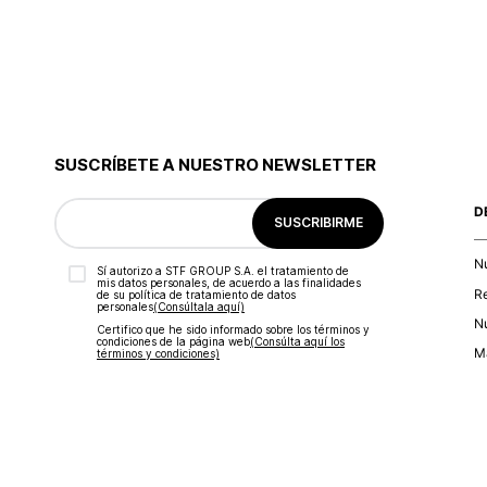
SUSCRÍBETE A NUESTRO NEWSLETTER
D
SUSCRIBIRME
N
Sí autorizo a STF GROUP S.A. el tratamiento de
mis datos personales, de acuerdo a las finalidades
R
de su política de tratamiento de datos
personales‎
(Consúltala aquí)
Nu
Certifico que he sido informado sobre los términos y
condiciones de la página web‎
(Consúlta aquí los
Ma
términos y condiciones)