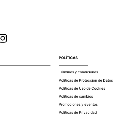
o usar abrillantadores opticos
egue a la dirección que desees.
de entrega
: El tiempo de entrega de los productos es
amente de 5 días hábiles para todos los destinos. Los
e entrega empiezan a contar a partir del siguiente día de la
avar a mano
ión del pago. Para pagos con tarjeta de crédito, la
a de pagos deberá aprobar la transacción de acuerdo con el
e los datos, lo cual puede tardar hasta un día hábil. En el
e la aprobación del pago de tu orden, recibirás un correo
ecar colgado a la sombra
co con la confirmación del mismo. Para revisar el estado de
POLÍTICAS
 puedes ingresar al menú de “Mi cuenta - Mis Pedidos” en
página web
www.studiofpanama.pa
.
Términos y condiciones
o lavado en seco
Políticas de Protección de Datos
Políticas de Uso de Cookies
o planchar con vapor
Políticas de cambios
Promociones y eventos
Políticas de Privacidad