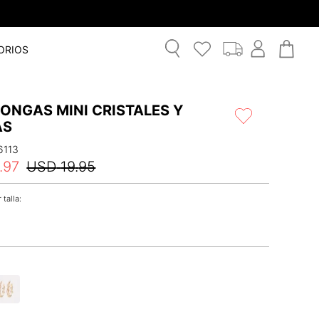
ORIOS
ONGAS MINI CRISTALES Y
AS
6113
.
97
USD
19
.
95