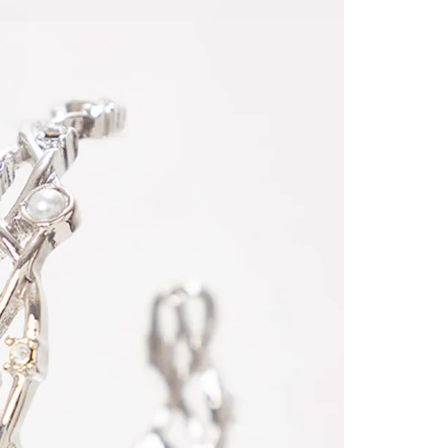
territori
SERVIENTR
compra ll
Tiempos 
aproximad
tiempos d
confirmac
plataform
análisis d
momento d
electróni
tu compra
nuestra 