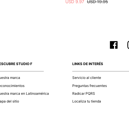
USD
9
.
97
USD
19
.
95
ESCUBRE STUDIO F
LINKS DE INTERÉS
uestra marca
Servicio al cliente
econocimientos
Preguntas frecuentes
estra marca en Latinoamérica
Radicar PQRS
pa del sitio
Localiza tu tienda