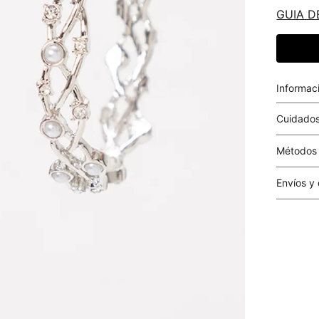
GUIA D
Informac
Cuidados
Métodos
Tarjetas 
Envíos y
Costo el 
compras i
este valo
particula
Este valo
en el mom
pago.
Cobertur