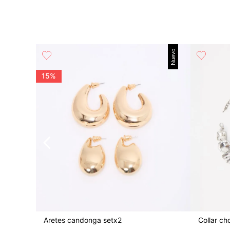
Nuevo
15%
Aretes candonga setx2
Collar ch