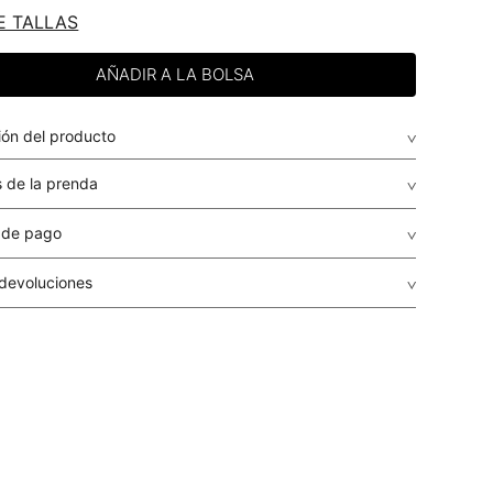
E TALLAS
ión del producto
 de la prenda
 de pago
de crédito: Visa, Dinners, Master Card y American Express.
 devoluciones
envio
: El envío de los pedidos es gratuito a todo el país por
guales o superiores a USD $79.95 para compras inferiores a
r, el costo del envío será determinado en cada caso
r dependiendo del destino, peso y volumen del paquete.
r se calculará en el proceso de la compra y le será informado
ento de la liquidación de la orden, antes de que realices el
a
: STUDIO F realiza despachos a todos los municipios del