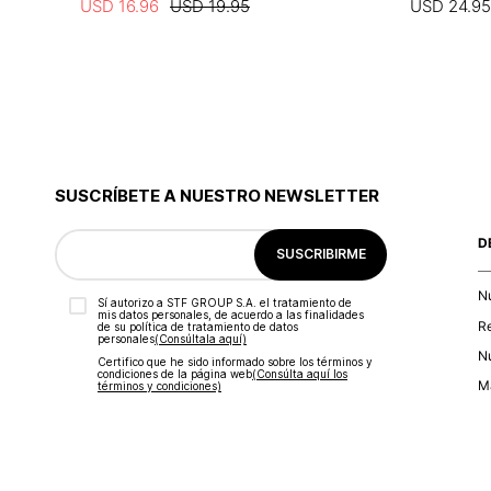
USD
16
.
96
USD
19
.
95
USD
24
.
95
SUSCRÍBETE A NUESTRO NEWSLETTER
D
SUSCRIBIRME
N
Sí autorizo a STF GROUP S.A. el tratamiento de
mis datos personales, de acuerdo a las finalidades
R
de su política de tratamiento de datos
personales‎
(Consúltala aquí)
Nu
Certifico que he sido informado sobre los términos y
condiciones de la página web‎
(Consúlta aquí los
Ma
términos y condiciones)