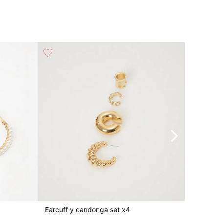
50%
Earcuff y candonga set x4
Collar s