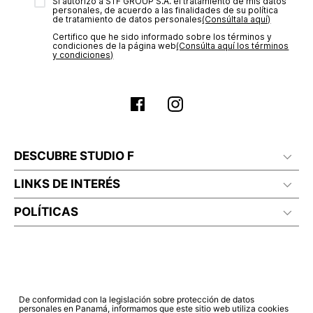
transacción de acuerdo con el análisis de los datos, lo cual
Sí autorizo a STF GROUP S.A. el tratamiento de mis datos
personales, de acuerdo a las finalidades de su política
puede tardar hasta un día hábil. En el momento de la
de tratamiento de datos personales‎
(Consúltala aquí)
aprobación del pago de tu orden, recibirás un correo
Certifico que he sido informado sobre los términos y
electrónico con la confirmación del mismo. Para revisar el
condiciones de la página web‎
(Consúlta aquí los términos
estado de tu compra puedes ingresar al menú de “Mi cuenta -
y condiciones)
Mis Pedidos” en nuestra página web
www.studiofpanama.pa
.
DESCUBRE STUDIO F
LINKS DE INTERÉS
POLÍTICAS
De conformidad con la legislación sobre protección de datos
personales en Panamá, informamos que este sitio web utiliza cookies