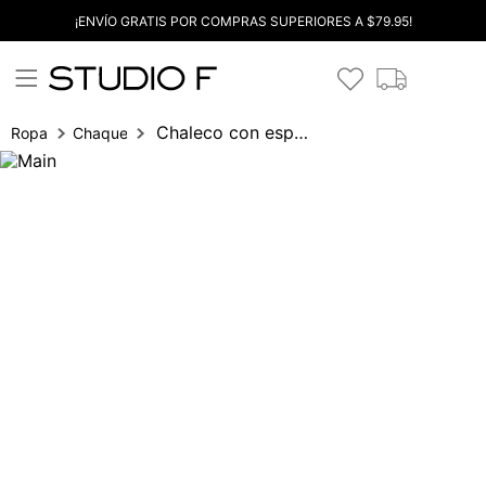
¡ENVÍO GRATIS POR COMPRAS SUPERIORES A $79.95!
Chaleco con espalda escotada
Ropa
Chaquetas y Abrigos