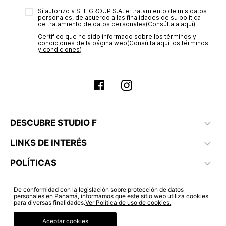
electrónico con la confirmación del mismo. Para revisar el
Lavado profesional en humedo
Sí autorizo a STF GROUP S.A. el tratamiento de mis datos
estado de tu compra puedes ingresar al menú de “Mi cuenta -
personales, de acuerdo a las finalidades de su política
Mis Pedidos” en nuestra página web
www.studiofpanama.pa
.
de tratamiento de datos personales‎
(Consúltala aquí)
Certifico que he sido informado sobre los términos y
condiciones de la página web‎
(Consúlta aquí los términos
y condiciones)
DESCUBRE STUDIO F
LINKS DE INTERÉS
POLÍTICAS
De conformidad con la legislación sobre protección de datos
personales en Panamá, informamos que este sitio web utiliza cookies
para diversas finalidades.
Ver Política de uso de cookies.
Aceptar cookies