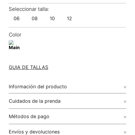
06
08
10
12
Color
GUIA DE TALLAS
Información del producto
100.00% lino/linen
Cuidados de la prenda
Lavado profesional en húmedo (w) planchar con vapor
Métodos de pago
puede causar daño irreversible
Tarjetas de crédito: Visa, Dinners, Master Card y American
Envíos y devoluciones
No lavar