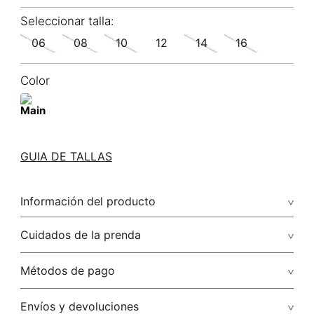
06
08
10
12
14
16
Color
GUIA DE TALLAS
Información del producto
100.00% algodón/cotton
Cuidados de la prenda
Lavar a mano por separado / no dejar en remojo / no
Métodos de pago
retorcer / no planchar con vapor puede causar daño
irreversible
Tarjetas de crédito: Visa, Dinners, Master Card y American
Envíos y devoluciones