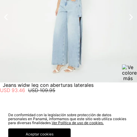
electrónico con la confirmación del mismo. Para revisar el
estado de tu compra puedes ingresar al menú de “Mi cuenta -
Mis Pedidos” en nuestra página web
www.studiofpanama.pa
.
No planchar con vapor
Jeans widw leg con aberturas laterales
USD
93
.
46
USD
109
.
95
De conformidad con la legislación sobre protección de datos
SUSCRÍBETE A NUESTRO NEWSLETTER
personales en Panamá, informamos que este sitio web utiliza cookies
para diversas finalidades.
Ver Política de uso de cookies.
SUSCRIBIRME
Aceptar cookies