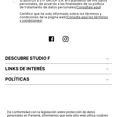
transacción de acuerdo con el análisis de los datos, lo cual
Sí autorizo a STF GROUP S.A. el tratamiento de mis datos
personales, de acuerdo a las finalidades de su política
puede tardar hasta un día hábil. En el momento de la
de tratamiento de datos personales‎
(Consúltala aquí)
aprobación del pago de tu orden, recibirás un correo
Certifico que he sido informado sobre los términos y
electrónico con la confirmación del mismo. Para revisar el
condiciones de la página web‎
(Consúlta aquí los términos
estado de tu compra puedes ingresar al menú de “Mi cuenta -
y condiciones)
Mis Pedidos” en nuestra página web
www.studiofpanama.pa
.
DESCUBRE STUDIO F
LINKS DE INTERÉS
POLÍTICAS
De conformidad con la legislación sobre protección de datos
personales en Panamá, informamos que este sitio web utiliza cookies