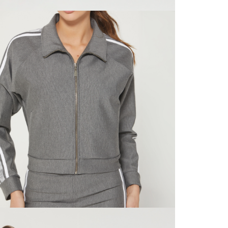
N
territori
SERVIENTR
compra ll
N
Tiempos 
aproximad
tiempos d
confirmac
L
plataform
análisis d
momento d
S
electróni
tu compra
nuestra 
N