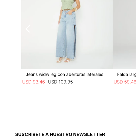
Jeans widw leg con aberturas laterales
Falda lar
USD
93
.
46
USD
109
.
95
USD
59
.
4
SUSCRÍBETE A NUESTRO NEWSLETTER