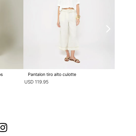
os
Pantalon tiro alto culotte
Pantalon
USD
119
.
95
USD
79
.
9