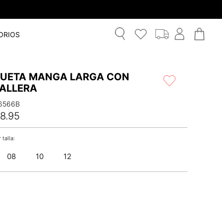
ORIOS
UETA MANGA LARGA CON
ALLERA
6566B
8
.
95
08
10
12