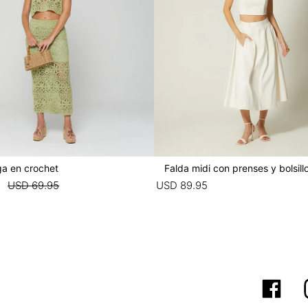
ga en crochet
Falda midi con prenses y bolsill
6
USD
69
.
95
USD
89
.
95