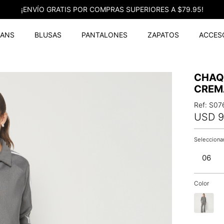
¡ENVÍO GRATIS POR COMPRAS SUPERIORES A $79.95!
EANS
BLUSAS
PANTALONES
ZAPATOS
ACCES
CHAQ
CREM
Ref
:
S07
USD
9
06
Color