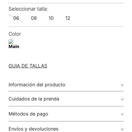
06
08
10
12
Color
GUIA DE TALLAS
Información del producto
75.00% viscosa/viscose22.00% poliamida/polyamide3.00%
Cuidados de la prenda
elastano/elastane
Lavado a máquina máximo a 30°c / centrifugar / secar
Métodos de pago
colgado / planchar solo por el revés
Tarjetas de crédito: Visa, Dinners, Master Card y American
Envíos y devoluciones
No usar lejia