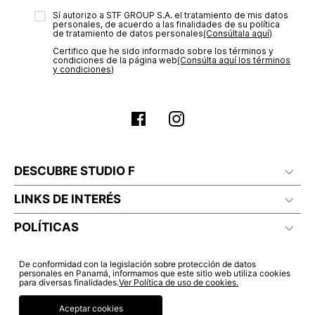
electrónico con la confirmación del mismo. Para revisar el
Sí autorizo a STF GROUP S.A. el tratamiento de mis datos
estado de tu compra puedes ingresar al menú de “Mi cuenta -
Secado en maquina a temperatura maximo 80°c
personales, de acuerdo a las finalidades de su política
Mis Pedidos” en nuestra página web
www.studiofpanama.pa
.
de tratamiento de datos personales‎
(Consúltala aquí)
Certifico que he sido informado sobre los términos y
condiciones de la página web‎
(Consúlta aquí los términos
y condiciones)
Planchar a temperatura maximo 110°c
DESCUBRE STUDIO F
LINKS DE INTERÉS
POLÍTICAS
De conformidad con la legislación sobre protección de datos
personales en Panamá, informamos que este sitio web utiliza cookies
para diversas finalidades.
Ver Política de uso de cookies.
Aceptar cookies