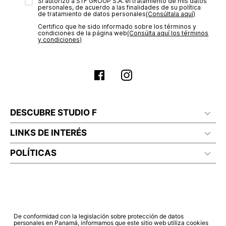
transacción de acuerdo con el análisis de los datos, lo cual
Sí autorizo a STF GROUP S.A. el tratamiento de mis datos
personales, de acuerdo a las finalidades de su política
puede tardar hasta un día hábil. En el momento de la
de tratamiento de datos personales‎
(Consúltala aquí)
aprobación del pago de tu orden, recibirás un correo
Certifico que he sido informado sobre los términos y
electrónico con la confirmación del mismo. Para revisar el
condiciones de la página web‎
(Consúlta aquí los términos
estado de tu compra puedes ingresar al menú de “Mi cuenta -
y condiciones)
Mis Pedidos” en nuestra página web
www.studiofpanama.pa
.
DESCUBRE STUDIO F
LINKS DE INTERÉS
POLÍTICAS
De conformidad con la legislación sobre protección de datos
personales en Panamá, informamos que este sitio web utiliza cookies