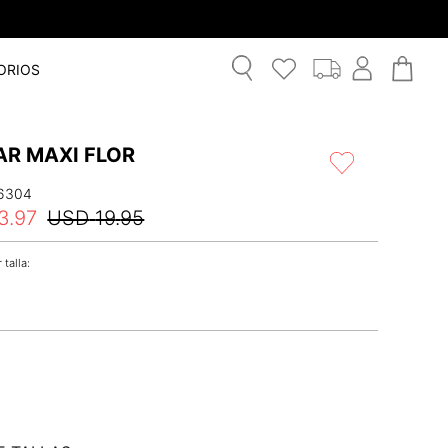
ORIOS
AR MAXI FLOR
6304
3
.
97
USD
19
.
95