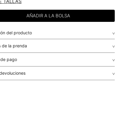
E TALLAS
ión del producto
 de la prenda
 de pago
de crédito: Visa, Dinners, Master Card y American Express.
 devoluciones
envio
: El envío de los pedidos es gratuito a todo el país por
guales o superiores a USD $79.95 para compras inferiores a
r, el costo del envío será determinado en cada caso
r dependiendo del destino, peso y volumen del paquete.
r se calculará en el proceso de la compra y le será informado
ento de la liquidación de la orden, antes de que realices el
a
: STUDIO F realiza despachos a todos los municipios del
o Panamá a través de su transportadora aliada: