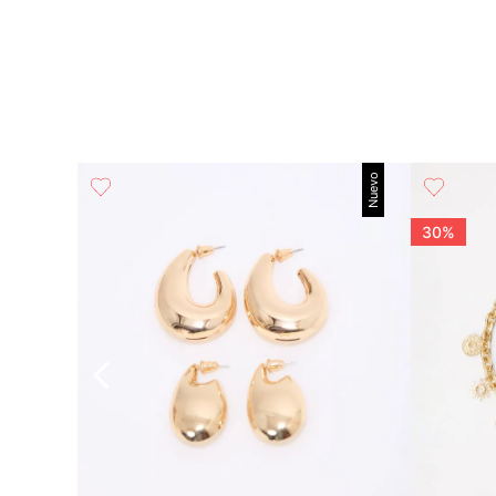
Nuevo
das
30%