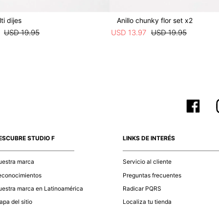
ti dijes
Anillo chunky flor set x2
USD
19
.
95
USD
13
.
97
USD
19
.
95
ESCUBRE STUDIO F
LINKS DE INTERÉS
uestra marca
Servicio al cliente
econocimientos
Preguntas frecuentes
estra marca en Latinoamérica
Radicar PQRS
pa del sitio
Localiza tu tienda