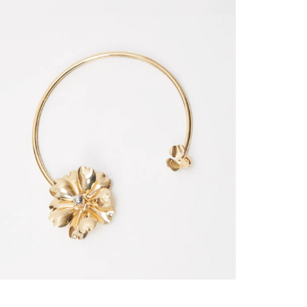
SERVIENTR
compra ll
Tiempos 
aproximad
tiempos d
confirmac
plataform
análisis d
momento d
electróni
tu compra
nuestra 