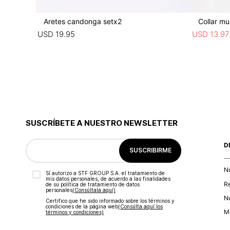
Aretes candonga setx2
Collar mul
USD
19
.
95
USD
13
.
97
SUSCRÍBETE A NUESTRO NEWSLETTER
D
SUSCRIBIRME
N
Sí autorizo a STF GROUP S.A. el tratamiento de
mis datos personales, de acuerdo a las finalidades
R
de su política de tratamiento de datos
personales‎
(Consúltala aquí)
Nu
Certifico que he sido informado sobre los términos y
condiciones de la página web‎
(Consúlta aquí los
Ma
términos y condiciones)