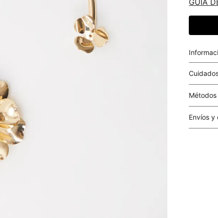
GUIA D
Informac
Cuidados
Métodos
Tarjetas 
Envíos y
Costo el 
compras i
este valo
particula
Este valo
en el mom
pago.
Cobertur
territori