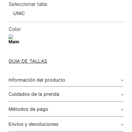
UNIC
Color
GUIA DE TALLAS
Información del producto
Cuidados de la prenda
Métodos de pago
Tarjetas de crédito: Visa, Dinners, Master Card y American
Envíos y devoluciones
Express.