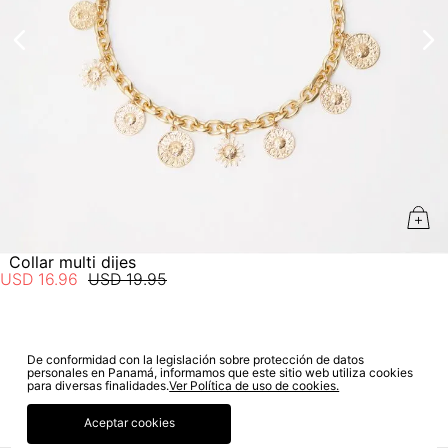
estado de tu compra puedes ingresar al menú de “Mi cuenta -
Mis Pedidos” en nuestra página web
www.studiofpanama.pa
.
Collar multi dijes
USD
16
.
96
USD
19
.
95
De conformidad con la legislación sobre protección de datos
SUSCRÍBETE A NUESTRO NEWSLETTER
personales en Panamá, informamos que este sitio web utiliza cookies
para diversas finalidades.
Ver Política de uso de cookies.
SUSCRIBIRME
Aceptar cookies