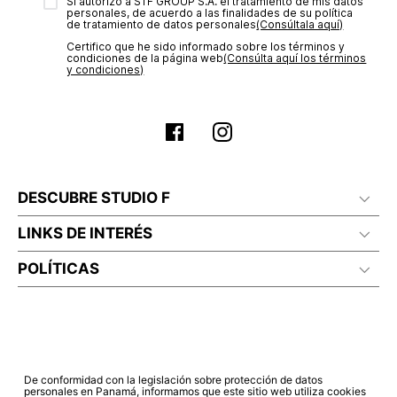
transacción de acuerdo con el análisis de los datos, lo cual
Sí autorizo a STF GROUP S.A. el tratamiento de mis datos
personales, de acuerdo a las finalidades de su política
puede tardar hasta un día hábil. En el momento de la
de tratamiento de datos personales‎
(Consúltala aquí)
aprobación del pago de tu orden, recibirás un correo
Certifico que he sido informado sobre los términos y
electrónico con la confirmación del mismo. Para revisar el
condiciones de la página web‎
(Consúlta aquí los términos
estado de tu compra puedes ingresar al menú de “Mi cuenta -
y condiciones)
Mis Pedidos” en nuestra página web
www.studiofpanama.pa
.
DESCUBRE STUDIO F
LINKS DE INTERÉS
POLÍTICAS
De conformidad con la legislación sobre protección de datos
personales en Panamá, informamos que este sitio web utiliza cookies