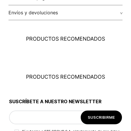
Tarjetas de crédito: Visa, Dinners, Master Card y American
Envíos y devoluciones
Express.
Costo el envio
: El envío de los pedidos es gratuito a todo el
país por compras iguales o superiores a USD $79.95 para
compras inferiores a este valor, el costo del envío será
PRODUCTOS RECOMENDADOS
determinado en cada caso particular dependiendo del
destino, peso y volumen del paquete. Este valor se calculará
en el proceso de la compra y le será informado en el
momento de la liquidación de la orden, antes de que realices
el pago.
Cobertura
: STUDIO F realiza despachos a todos los
PRODUCTOS RECOMENDADOS
municipios del territorio Panamá a través de su transportadora
aliada: SERVIENTREGA, que garantiza la seguridad y
cobertura, para que tu compra llegue a la dirección que
desees.
SUSCRÍBETE A NUESTRO NEWSLETTER
Tiempos de entrega
: El tiempo de entrega de los productos
es aproximadamente de 5 días hábiles para todos los
destinos. Los tiempos de entrega empiezan a contar a partir
SUSCRIBIRME
del siguiente día de la confirmación del pago. Para pagos con
tarjeta de crédito, la plataforma de pagos deberá aprobar la