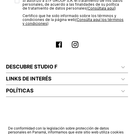
transacción de acuerdo con el análisis de los datos, lo cual
Sí autorizo a STF GROUP S.A. el tratamiento de mis datos
personales, de acuerdo a las finalidades de su política
puede tardar hasta un día hábil. En el momento de la
de tratamiento de datos personales‎
(Consúltala aquí)
aprobación del pago de tu orden, recibirás un correo
Certifico que he sido informado sobre los términos y
electrónico con la confirmación del mismo. Para revisar el
condiciones de la página web‎
(Consúlta aquí los términos
estado de tu compra puedes ingresar al menú de “Mi cuenta -
y condiciones)
Mis Pedidos” en nuestra página web
www.studiofpanama.pa
.
DESCUBRE STUDIO F
LINKS DE INTERÉS
POLÍTICAS
De conformidad con la legislación sobre protección de datos
personales en Panamá, informamos que este sitio web utiliza cookies