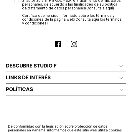
transacción de acuerdo con el análisis de los datos, lo cual
Sí autorizo a STF GROUP S.A. el tratamiento de mis datos
personales, de acuerdo a las finalidades de su política
puede tardar hasta un día hábil. En el momento de la
de tratamiento de datos personales‎
(Consúltala aquí)
aprobación del pago de tu orden, recibirás un correo
Certifico que he sido informado sobre los términos y
electrónico con la confirmación del mismo. Para revisar el
condiciones de la página web‎
(Consúlta aquí los términos
estado de tu compra puedes ingresar al menú de “Mi cuenta -
y condiciones)
Mis Pedidos” en nuestra página web
www.studiofpanama.pa
.
DESCUBRE STUDIO F
LINKS DE INTERÉS
POLÍTICAS
De conformidad con la legislación sobre protección de datos
personales en Panamá, informamos que este sitio web utiliza cookies