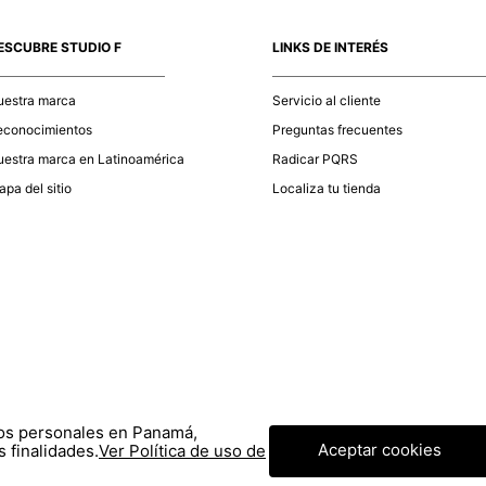
momento d
electróni
ESCUBRE STUDIO F
LINKS DE INTERÉS
tu compra
nuestra 
uestra marca
Servicio al cliente
econocimientos
Preguntas frecuentes
estra marca en Latinoamérica
Radicar PQRS
pa del sitio
Localiza tu tienda
tos personales en Panamá,
Aceptar cookies
 finalidades.
Ver Política de uso de
© COPYRIGHT 2020 STF GROUP S.A. TODOS LOS DERECHOS RESERVADOS.