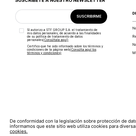
SUSCRÍBETE A NUESTRO NEWSLETTER
D
SUSCRIBIRME
N
Sí autorizo a STF GROUP S.A. el tratamiento de
mis datos personales, de acuerdo a las finalidades
R
de su política de tratamiento de datos
personales‎
(Consúltala aquí)
Nu
Certifico que he sido informado sobre los términos y
condiciones de la página web‎
(Consúlta aquí los
Ma
términos y condiciones)
De conformidad con la legislación sobre protección de da
informamos que este sitio web utiliza cookies para diversas
cookies.