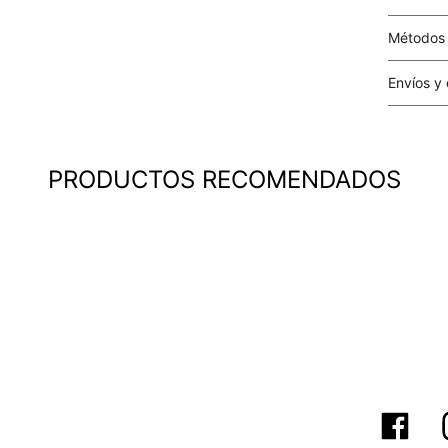
Métodos
Tarjetas 
Envíos y
Costo el 
compras i
este valo
PRODUCTOS RECOMENDADOS
particula
Este valo
en el mom
pago.
Cobertur
territori
SERVIENTR
compra ll
Tiempos 
aproximad
tiempos d
confirmac
plataform
análisis d