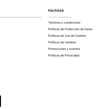
e la aprobación del pago de tu orden, recibirás un correo
co con la confirmación del mismo. Para revisar el estado de
POLÍTICAS
 puedes ingresar al menú de “Mi cuenta - Mis Pedidos” en
página web
www.studiofpanama.pa
.
Términos y condiciones
Políticas de Protección de Datos
Políticas de Uso de Cookies
Políticas de cambios
Promociones y eventos
Políticas de Privacidad