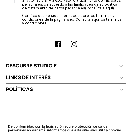
transacción de acuerdo con el análisis de los datos, lo cual
Sí autorizo a STF GROUP S.A. el tratamiento de mis datos
personales, de acuerdo a las finalidades de su política
puede tardar hasta un día hábil. En el momento de la
de tratamiento de datos personales‎
(Consúltala aquí)
aprobación del pago de tu orden, recibirás un correo
Certifico que he sido informado sobre los términos y
electrónico con la confirmación del mismo. Para revisar el
condiciones de la página web‎
(Consúlta aquí los términos
estado de tu compra puedes ingresar al menú de “Mi cuenta -
y condiciones)
Mis Pedidos” en nuestra página web
www.studiofpanama.pa
.
DESCUBRE STUDIO F
LINKS DE INTERÉS
POLÍTICAS
De conformidad con la legislación sobre protección de datos
personales en Panamá, informamos que este sitio web utiliza cookies