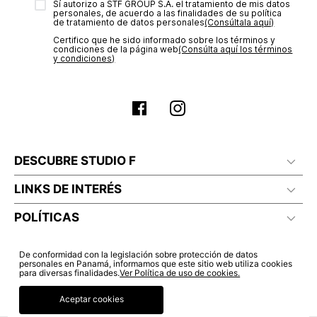
Sí autorizo a STF GROUP S.A. el tratamiento de mis datos
estado de tu compra puedes ingresar al menú de “Mi cuenta -
personales, de acuerdo a las finalidades de su política
Mis Pedidos” en nuestra página web
www.studiofpanama.pa
.
de tratamiento de datos personales‎
(Consúltala aquí)
Certifico que he sido informado sobre los términos y
condiciones de la página web‎
(Consúlta aquí los términos
y condiciones)
DESCUBRE STUDIO F
LINKS DE INTERÉS
POLÍTICAS
De conformidad con la legislación sobre protección de datos
personales en Panamá, informamos que este sitio web utiliza cookies
para diversas finalidades.
Ver Política de uso de cookies.
Aceptar cookies