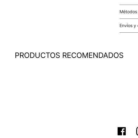
Métodos
Tarjetas 
Envíos y
Costo el 
compras i
este valo
PRODUCTOS RECOMENDADOS
particula
Este valo
en el mom
pago.
Cobertur
territori
SERVIENTR
compra ll
Tiempos 
aproximad
tiempos d
confirmac
plataform
análisis d