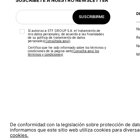
SUSCRÍBETE A NUESTRO NEWSLETTER
D
SUSCRIBIRME
N
Sí autorizo a STF GROUP S.A. el tratamiento de
mis datos personales, de acuerdo a las finalidades
R
de su política de tratamiento de datos
personales‎
(Consúltala aquí)
Nu
Certifico que he sido informado sobre los términos y
condiciones de la página web‎
(Consúlta aquí los
Ma
términos y condiciones)
De conformidad con la legislación sobre protección de da
informamos que este sitio web utiliza cookies para diversas
cookies.