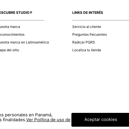
momento d
electróni
ESCUBRE STUDIO F
LINKS DE INTERÉS
tu compra
nuestra 
uestra marca
Servicio al cliente
econocimientos
Preguntas frecuentes
estra marca en Latinoamérica
Radicar PQRS
pa del sitio
Localiza tu tienda
tos personales en Panamá,
Aceptar cookies
 finalidades.
Ver Política de uso de
© COPYRIGHT 2020 STF GROUP S.A. TODOS LOS DERECHOS RESERVADOS.