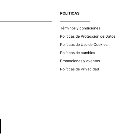
e la aprobación del pago de tu orden, recibirás un correo
co con la confirmación del mismo. Para revisar el estado de
POLÍTICAS
 puedes ingresar al menú de “Mi cuenta - Mis Pedidos” en
página web
www.studiofpanama.pa
.
Términos y condiciones
Políticas de Protección de Datos
Políticas de Uso de Cookies
Políticas de cambios
Promociones y eventos
Políticas de Privacidad