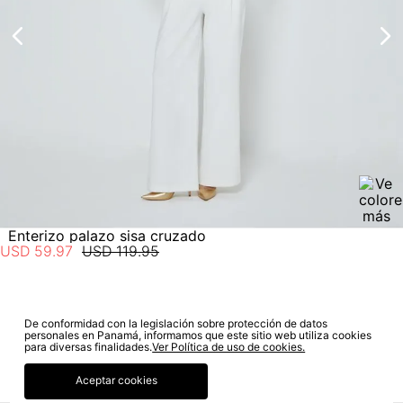
estado de tu compra puedes ingresar al menú de “Mi cuenta -
Mis Pedidos” en nuestra página web
www.studiofpanama.pa
.
Enterizo palazo sisa cruzado
USD
59
.
97
USD
119
.
95
De conformidad con la legislación sobre protección de datos
SUSCRÍBETE A NUESTRO NEWSLETTER
personales en Panamá, informamos que este sitio web utiliza cookies
para diversas finalidades.
Ver Política de uso de cookies.
SUSCRIBIRME
Aceptar cookies