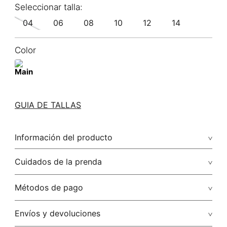
04
06
08
10
12
14
Color
GUIA DE TALLAS
Información del producto
46.00% rayón viscosa/40.00% poliéster/polyester13.50%
Cuidados de la prenda
lino/linen0.50% elastano/elastane
Lavar a mano temperatura máx 40°c no secar en maquina
Métodos de pago
no planchar, puede ocasionar daños en el acabado
Tarjetas de crédito: Visa, Dinners, Master Card y American
Envíos y devoluciones
No usar lejia
Express.