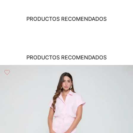
Costo el envio
: El envío de los pedidos es gratuito a todo el
país por compras iguales o superiores a USD $79.95 para
No secar en maquina secadora
compras inferiores a este valor, el costo del envío será
PRODUCTOS RECOMENDADOS
determinado en cada caso particular dependiendo del
destino, peso y volumen del paquete. Este valor se calculará
en el proceso de la compra y le será informado en el
momento de la liquidación de la orden, antes de que realices
No planchar
el pago.
No usar blanqueador
Cobertura
: STUDIO F realiza despachos a todos los
PRODUCTOS RECOMENDADOS
municipios del territorio Panamá a través de su transportadora
aliada: SERVIENTREGA, que garantiza la seguridad y
No usar abrillantadores opticos
cobertura, para que tu compra llegue a la dirección que
desees.
Tiempos de entrega
: El tiempo de entrega de los productos
es aproximadamente de 5 días hábiles para todos los
Lavar a mano
destinos. Los tiempos de entrega empiezan a contar a partir
del siguiente día de la confirmación del pago. Para pagos con
tarjeta de crédito, la plataforma de pagos deberá aprobar la
Secar colgado a la sombra
transacción de acuerdo con el análisis de los datos, lo cual
puede tardar hasta un día hábil. En el momento de la
aprobación del pago de tu orden, recibirás un correo
electrónico con la confirmación del mismo. Para revisar el