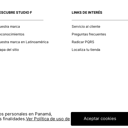
momento d
electróni
ESCUBRE STUDIO F
LINKS DE INTERÉS
tu compra
nuestra 
uestra marca
Servicio al cliente
econocimientos
Preguntas frecuentes
estra marca en Latinoamérica
Radicar PQRS
pa del sitio
Localiza tu tienda
tos personales en Panamá,
Aceptar cookies
 finalidades.
Ver Política de uso de
© COPYRIGHT 2020 STF GROUP S.A. TODOS LOS DERECHOS RESERVADOS.