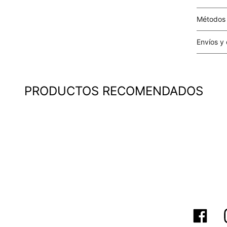
Métodos
Tarjetas 
Envíos y
Costo el 
compras i
este valo
PRODUCTOS RECOMENDADOS
particula
Este valo
en el mom
pago.
Cobertur
territori
SERVIENTR
compra ll
Tiempos 
aproximad
tiempos d
confirmac
plataform
análisis d