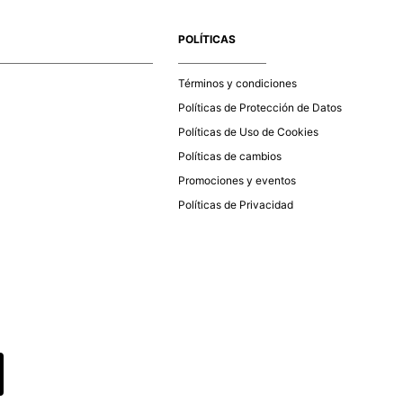
e la aprobación del pago de tu orden, recibirás un correo
co con la confirmación del mismo. Para revisar el estado de
POLÍTICAS
 puedes ingresar al menú de “Mi cuenta - Mis Pedidos” en
página web
www.studiofpanama.pa
.
Términos y condiciones
Políticas de Protección de Datos
Políticas de Uso de Cookies
Políticas de cambios
Promociones y eventos
Políticas de Privacidad