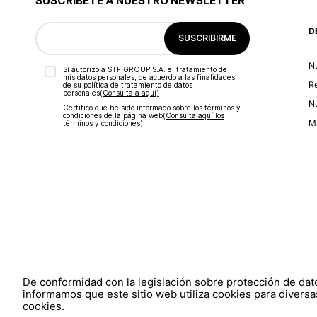
SUSCRÍBETE A NUESTRO NEWSLETTER
D
SUSCRIBIRME
N
Sí autorizo a STF GROUP S.A. el tratamiento de
mis datos personales, de acuerdo a las finalidades
R
de su política de tratamiento de datos
personales‎
(Consúltala aquí)
Nu
Certifico que he sido informado sobre los términos y
condiciones de la página web‎
(Consúlta aquí los
Ma
términos y condiciones)
De conformidad con la legislación sobre protección de da
informamos que este sitio web utiliza cookies para diversas
cookies.