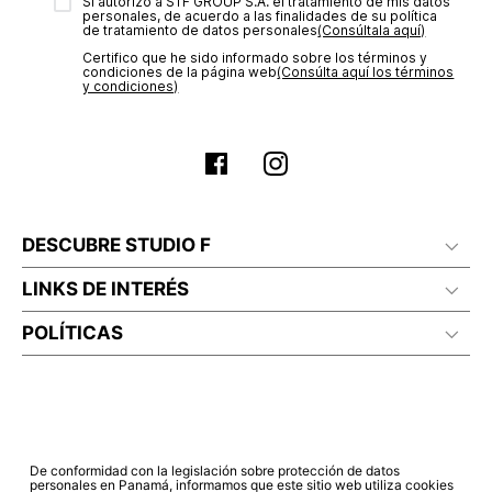
transacción de acuerdo con el análisis de los datos, lo cual
Sí autorizo a STF GROUP S.A. el tratamiento de mis datos
personales, de acuerdo a las finalidades de su política
puede tardar hasta un día hábil. En el momento de la
de tratamiento de datos personales‎
(Consúltala aquí)
aprobación del pago de tu orden, recibirás un correo
Certifico que he sido informado sobre los términos y
electrónico con la confirmación del mismo. Para revisar el
condiciones de la página web‎
(Consúlta aquí los términos
estado de tu compra puedes ingresar al menú de “Mi cuenta -
y condiciones)
Mis Pedidos” en nuestra página web
www.studiofpanama.pa
.
DESCUBRE STUDIO F
LINKS DE INTERÉS
POLÍTICAS
De conformidad con la legislación sobre protección de datos
personales en Panamá, informamos que este sitio web utiliza cookies