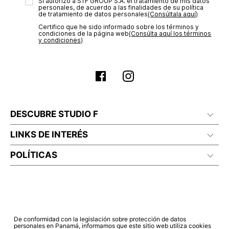
transacción de acuerdo con el análisis de los datos, lo cual
Sí autorizo a STF GROUP S.A. el tratamiento de mis datos
personales, de acuerdo a las finalidades de su política
puede tardar hasta un día hábil. En el momento de la
de tratamiento de datos personales‎
(Consúltala aquí)
aprobación del pago de tu orden, recibirás un correo
Certifico que he sido informado sobre los términos y
electrónico con la confirmación del mismo. Para revisar el
condiciones de la página web‎
(Consúlta aquí los términos
estado de tu compra puedes ingresar al menú de “Mi cuenta -
y condiciones)
Mis Pedidos” en nuestra página web
www.studiofpanama.pa
.
DESCUBRE STUDIO F
LINKS DE INTERÉS
POLÍTICAS
De conformidad con la legislación sobre protección de datos
personales en Panamá, informamos que este sitio web utiliza cookies