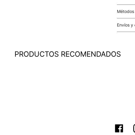
Métodos
Tarjetas 
Envíos y
Costo el 
compras i
este valo
PRODUCTOS RECOMENDADOS
particula
Este valo
en el mom
pago.
Cobertur
territori
SERVIENTR
compra ll
Tiempos 
aproximad
tiempos d
confirmac
plataform
análisis d