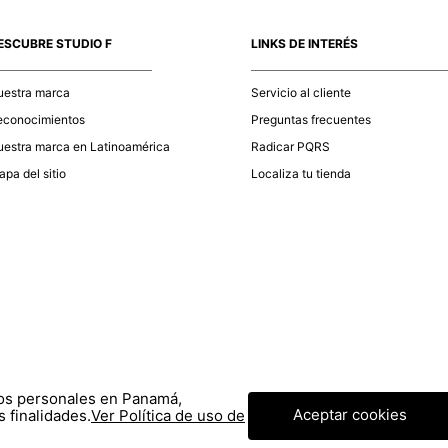
momento d
electróni
ESCUBRE STUDIO F
LINKS DE INTERÉS
tu compra
nuestra 
uestra marca
Servicio al cliente
econocimientos
Preguntas frecuentes
estra marca en Latinoamérica
Radicar PQRS
pa del sitio
Localiza tu tienda
tos personales en Panamá,
Aceptar cookies
 finalidades.
Ver Política de uso de
© COPYRIGHT 2020 STF GROUP S.A. TODOS LOS DERECHOS RESERVADOS.