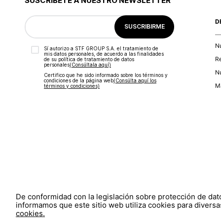
SUSCRÍBETE A NUESTRO NEWSLETTER
D
SUSCRIBIRME
N
Sí autorizo a STF GROUP S.A. el tratamiento de
mis datos personales, de acuerdo a las finalidades
R
de su política de tratamiento de datos
personales‎
(Consúltala aquí)
Nu
Certifico que he sido informado sobre los términos y
condiciones de la página web‎
(Consúlta aquí los
Ma
términos y condiciones)
De conformidad con la legislación sobre protección de da
informamos que este sitio web utiliza cookies para diversas
cookies.