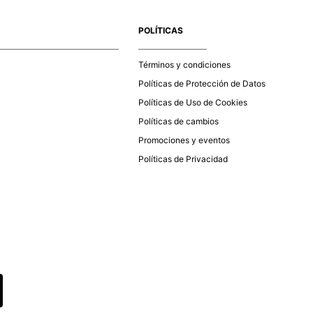
e la aprobación del pago de tu orden, recibirás un correo
co con la confirmación del mismo. Para revisar el estado de
POLÍTICAS
 puedes ingresar al menú de “Mi cuenta - Mis Pedidos” en
página web
www.studiofpanama.pa
.
Términos y condiciones
Políticas de Protección de Datos
Políticas de Uso de Cookies
Políticas de cambios
Promociones y eventos
Políticas de Privacidad