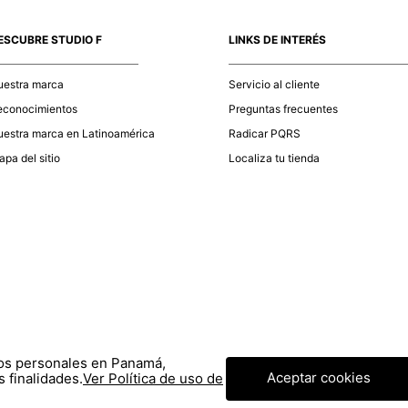
momento d
electróni
ESCUBRE STUDIO F
LINKS DE INTERÉS
tu compra
nuestra 
uestra marca
Servicio al cliente
econocimientos
Preguntas frecuentes
estra marca en Latinoamérica
Radicar PQRS
pa del sitio
Localiza tu tienda
tos personales en Panamá,
Aceptar cookies
 finalidades.
Ver Política de uso de
© COPYRIGHT 2020 STF GROUP S.A. TODOS LOS DERECHOS RESERVADOS.