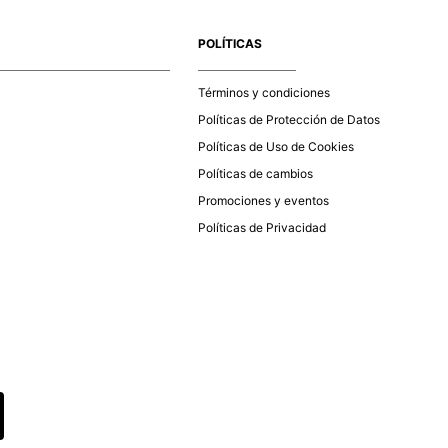
e la aprobación del pago de tu orden, recibirás un correo
co con la confirmación del mismo. Para revisar el estado de
POLÍTICAS
 puedes ingresar al menú de “Mi cuenta - Mis Pedidos” en
página web
www.studiofpanama.pa
.
Términos y condiciones
Políticas de Protección de Datos
Políticas de Uso de Cookies
Políticas de cambios
Promociones y eventos
Políticas de Privacidad