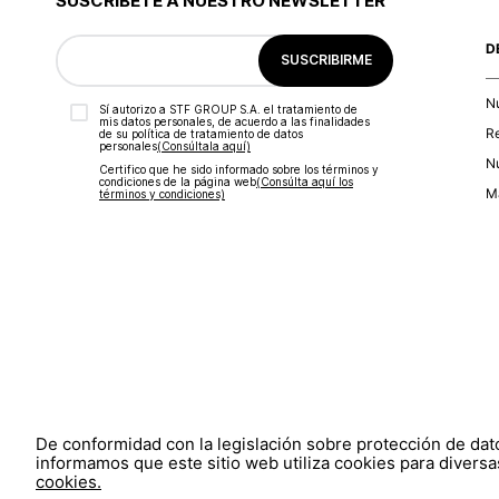
SUSCRÍBETE A NUESTRO NEWSLETTER
D
SUSCRIBIRME
N
Sí autorizo a STF GROUP S.A. el tratamiento de
mis datos personales, de acuerdo a las finalidades
R
de su política de tratamiento de datos
personales‎
(Consúltala aquí)
Nu
Certifico que he sido informado sobre los términos y
condiciones de la página web‎
(Consúlta aquí los
Ma
términos y condiciones)
De conformidad con la legislación sobre protección de da
informamos que este sitio web utiliza cookies para diversas
cookies.