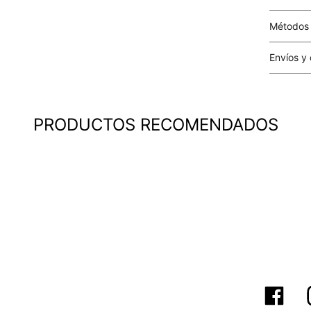
Métodos
Tarjetas 
Envíos y
Costo el 
compras i
este valo
PRODUCTOS RECOMENDADOS
particula
Este valo
en el mom
pago.
Cobertur
territori
SERVIENTR
compra ll
Tiempos 
aproximad
tiempos d
confirmac
plataform
análisis d