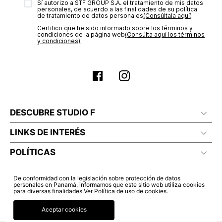
Sí autorizo a STF GROUP S.A. el tratamiento de mis datos
estado de tu compra puedes ingresar al menú de “Mi cuenta -
No lavado en seco
personales, de acuerdo a las finalidades de su política
Mis Pedidos” en nuestra página web
www.studiofpanama.pa
.
de tratamiento de datos personales‎
(Consúltala aquí)
Certifico que he sido informado sobre los términos y
condiciones de la página web‎
(Consúlta aquí los términos
y condiciones)
DESCUBRE STUDIO F
LINKS DE INTERÉS
POLÍTICAS
De conformidad con la legislación sobre protección de datos
personales en Panamá, informamos que este sitio web utiliza cookies
para diversas finalidades.
Ver Política de uso de cookies.
Aceptar cookies