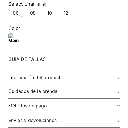
06
08
10
12
Color
GUIA DE TALLAS
Información del producto
100.00% poliéster/polyester
Cuidados de la prenda
No dejar en remojo /lavar por separado / no utilizar
Métodos de pago
detergentes con cloro / no retorcer / exprimir/ secado a la
sombra
Tarjetas de crédito: Visa, Dinners, Master Card y American
Envíos y devoluciones
Express.
No usar lejia