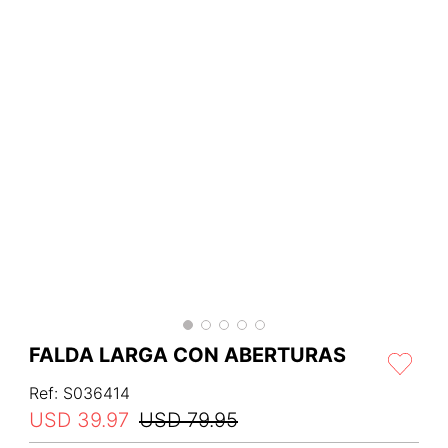
FALDA LARGA CON ABERTURAS
Ref
:
S036414
USD
39
.
97
USD
79
.
95