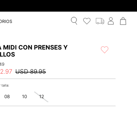
ORIOS
 MIDI CON PRENSES Y
ILLOS
49
62
.
97
USD
89
.
95
08
10
12