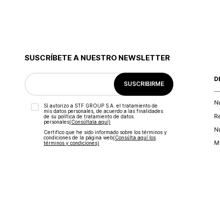
SUSCRÍBETE A NUESTRO NEWSLETTER
D
SUSCRIBIRME
N
Sí autorizo a STF GROUP S.A. el tratamiento de
mis datos personales, de acuerdo a las finalidades
R
de su política de tratamiento de datos
personales‎
(Consúltala aquí)
Nu
Certifico que he sido informado sobre los términos y
condiciones de la página web‎
(Consúlta aquí los
Ma
términos y condiciones)