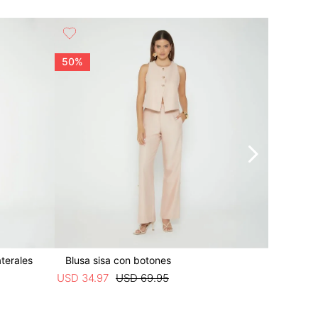
50%
30%
terales
Blusa sisa con botones
Sandali
USD
34
.
97
USD
69
.
95
USD
48
.
9