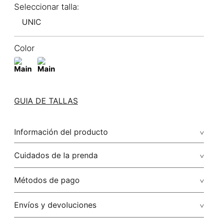
UNIC
Color
GUIA DE TALLAS
Información del producto
Cuidados de la prenda
Métodos de pago
Tarjetas de crédito: Visa, Dinners, Master Card y American
Envíos y devoluciones
Express.