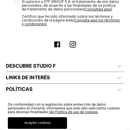
Sí autorizo a STF GROUP S.A. el tratamiento de mis datos
estado de tu compra puedes ingresar al menú de “Mi cuenta -
personales, de acuerdo a las finalidades de su política
Mis Pedidos” en nuestra página web
www.studiofpanama.pa
.
de tratamiento de datos personales‎
(Consúltala aquí)
Certifico que he sido informado sobre los términos y
condiciones de la página web‎
(Consúlta aquí los términos
y condiciones)
DESCUBRE STUDIO F
LINKS DE INTERÉS
POLÍTICAS
De conformidad con la legislación sobre protección de datos
personales en Panamá, informamos que este sitio web utiliza cookies
para diversas finalidades.
Ver Política de uso de cookies.
Aceptar cookies