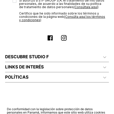
transacción de acuerdo con el análisis de los datos, lo cual
Sí autorizo a STF GROUP S.A. el tratamiento de mis datos
personales, de acuerdo a las finalidades de su política
puede tardar hasta un día hábil. En el momento de la
de tratamiento de datos personales‎
(Consúltala aquí)
aprobación del pago de tu orden, recibirás un correo
Certifico que he sido informado sobre los términos y
electrónico con la confirmación del mismo. Para revisar el
condiciones de la página web‎
(Consúlta aquí los términos
estado de tu compra puedes ingresar al menú de “Mi cuenta -
y condiciones)
Mis Pedidos” en nuestra página web
www.studiofpanama.pa
.
DESCUBRE STUDIO F
LINKS DE INTERÉS
POLÍTICAS
De conformidad con la legislación sobre protección de datos
personales en Panamá, informamos que este sitio web utiliza cookies