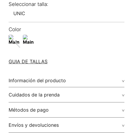
UNIC
Color
GUIA DE TALLAS
Información del producto
Cuidados de la prenda
Métodos de pago
Tarjetas de crédito: Visa, Dinners, Master Card y American
Envíos y devoluciones
Express.