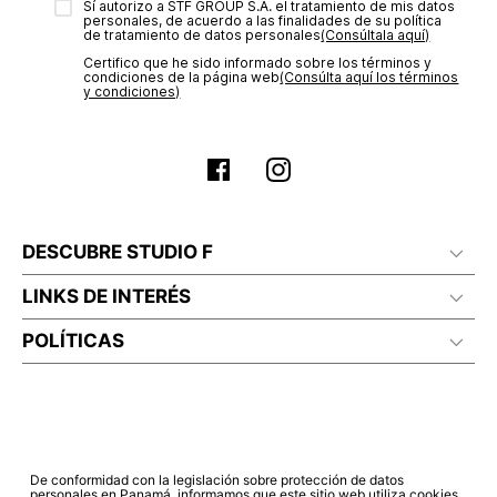
Sí autorizo a STF GROUP S.A. el tratamiento de mis datos
estado de tu compra puedes ingresar al menú de “Mi cuenta -
personales, de acuerdo a las finalidades de su política
Mis Pedidos” en nuestra página web
www.studiofpanama.pa
.
de tratamiento de datos personales‎
(Consúltala aquí)
Certifico que he sido informado sobre los términos y
condiciones de la página web‎
(Consúlta aquí los términos
y condiciones)
DESCUBRE STUDIO F
LINKS DE INTERÉS
POLÍTICAS
De conformidad con la legislación sobre protección de datos
personales en Panamá, informamos que este sitio web utiliza cookies