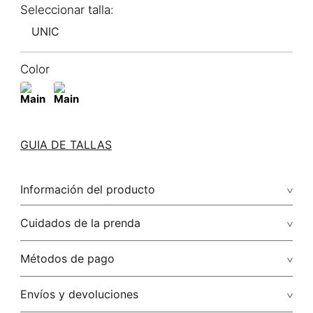
UNIC
Color
GUIA DE TALLAS
Información del producto
Cuidados de la prenda
Métodos de pago
Tarjetas de crédito: Visa, Dinners, Master Card y American
Envíos y devoluciones
Express.