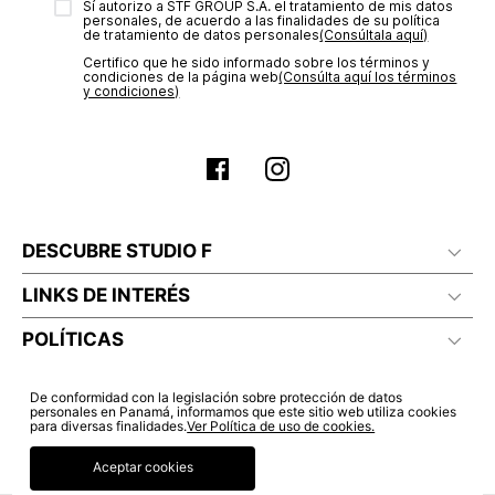
Sí autorizo a STF GROUP S.A. el tratamiento de mis datos
estado de tu compra puedes ingresar al menú de “Mi cuenta -
personales, de acuerdo a las finalidades de su política
Mis Pedidos” en nuestra página web
www.studiofpanama.pa
.
de tratamiento de datos personales‎
(Consúltala aquí)
Certifico que he sido informado sobre los términos y
condiciones de la página web‎
(Consúlta aquí los términos
y condiciones)
DESCUBRE STUDIO F
LINKS DE INTERÉS
POLÍTICAS
De conformidad con la legislación sobre protección de datos
personales en Panamá, informamos que este sitio web utiliza cookies
para diversas finalidades.
Ver Política de uso de cookies.
Aceptar cookies