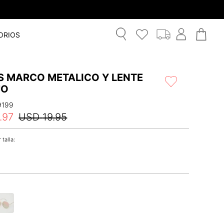
ORIOS
S MARCO METALICO Y LENTE
JO
9199
.
97
USD
19
.
95