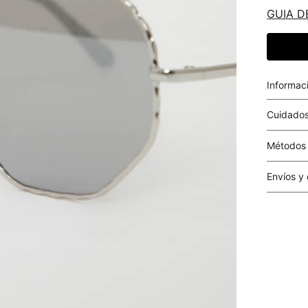
GUIA D
Informac
Cuidados
Métodos
Tarjetas 
Envíos y
Costo el 
compras i
este valo
particula
Este valo
en el mom
pago.
Cobertur