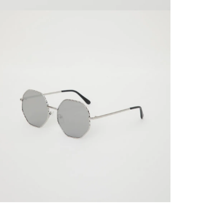
territori
SERVIENTR
compra ll
Tiempos 
aproximad
tiempos d
confirmac
plataform
análisis d
momento d
electróni
tu compra
nuestra 