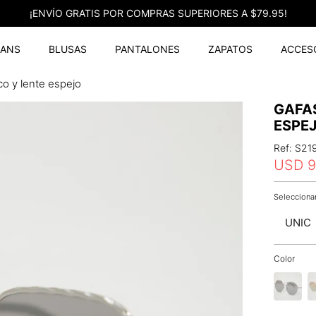
¡ENVÍO GRATIS POR COMPRAS SUPERIORES A $79.95!
EANS
BLUSAS
PANTALONES
ZAPATOS
ACCES
co y lente espejo
GAFA
ESPE
Ref
:
S21
USD
9
UNIC
Color