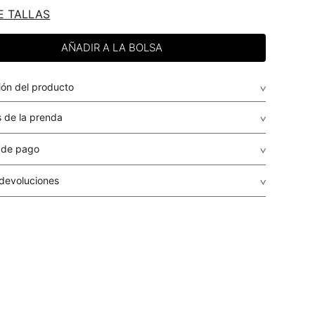
E TALLAS
ión del producto
 de la prenda
 de pago
de crédito: Visa, Dinners, Master Card y American Express.
 devoluciones
envio
: El envío de los pedidos es gratuito a todo el país por
guales o superiores a USD $79.95 para compras inferiores a
r, el costo del envío será determinado en cada caso
r dependiendo del destino, peso y volumen del paquete.
r se calculará en el proceso de la compra y le será informado
ento de la liquidación de la orden, antes de que realices el
a
: STUDIO F realiza despachos a todos los municipios del