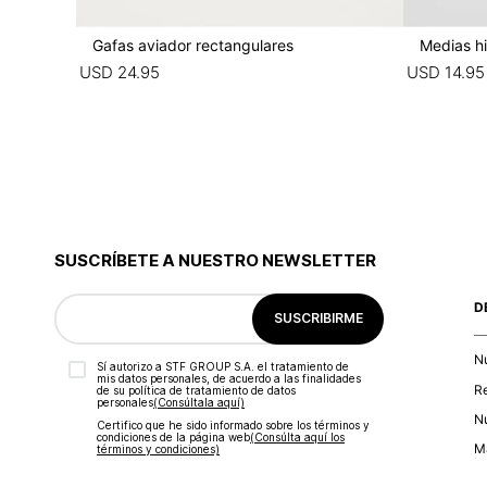
Gafas aviador rectangulares
Medias hi
USD
24
.
95
USD
14
.
95
SUSCRÍBETE A NUESTRO NEWSLETTER
D
SUSCRIBIRME
N
Sí autorizo a STF GROUP S.A. el tratamiento de
mis datos personales, de acuerdo a las finalidades
R
de su política de tratamiento de datos
personales‎
(Consúltala aquí)
Nu
Certifico que he sido informado sobre los términos y
condiciones de la página web‎
(Consúlta aquí los
Ma
términos y condiciones)