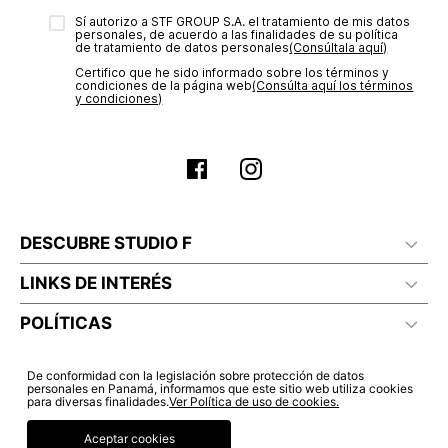
electrónico con la confirmación del mismo. Para revisar el
Sí autorizo a STF GROUP S.A. el tratamiento de mis datos
estado de tu compra puedes ingresar al menú de “Mi cuenta -
personales, de acuerdo a las finalidades de su política
Mis Pedidos” en nuestra página web
www.studiofpanama.pa
.
de tratamiento de datos personales‎
(Consúltala aquí)
Certifico que he sido informado sobre los términos y
condiciones de la página web‎
(Consúlta aquí los términos
y condiciones)
DESCUBRE STUDIO F
LINKS DE INTERÉS
POLÍTICAS
De conformidad con la legislación sobre protección de datos
personales en Panamá, informamos que este sitio web utiliza cookies
para diversas finalidades.
Ver Política de uso de cookies.
Aceptar cookies