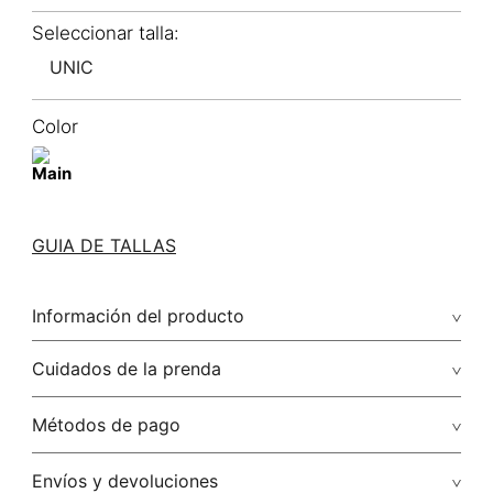
UNIC
Color
GUIA DE TALLAS
Información del producto
Cuidados de la prenda
Métodos de pago
Tarjetas de crédito: Visa, Dinners, Master Card y American
Envíos y devoluciones