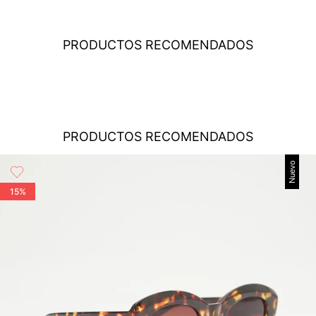
Costo el envio
: El envío de los pedidos es gratuito a todo el
país por compras iguales o superiores a USD $79.95 para
compras inferiores a este valor, el costo del envío será
PRODUCTOS RECOMENDADOS
determinado en cada caso particular dependiendo del
destino, peso y volumen del paquete. Este valor se calculará
en el proceso de la compra y le será informado en el
momento de la liquidación de la orden, antes de que realices
el pago.
Cobertura
: STUDIO F realiza despachos a todos los
PRODUCTOS RECOMENDADOS
municipios del territorio Panamá a través de su transportadora
aliada: SERVIENTREGA, que garantiza la seguridad y
Nuevo
cobertura, para que tu compra llegue a la dirección que
desees.
15%
Tiempos de entrega
: El tiempo de entrega de los productos
es aproximadamente de 5 días hábiles para todos los
destinos. Los tiempos de entrega empiezan a contar a partir
del siguiente día de la confirmación del pago. Para pagos con
tarjeta de crédito, la plataforma de pagos deberá aprobar la
transacción de acuerdo con el análisis de los datos, lo cual
puede tardar hasta un día hábil. En el momento de la
aprobación del pago de tu orden, recibirás un correo
electrónico con la confirmación del mismo. Para revisar el