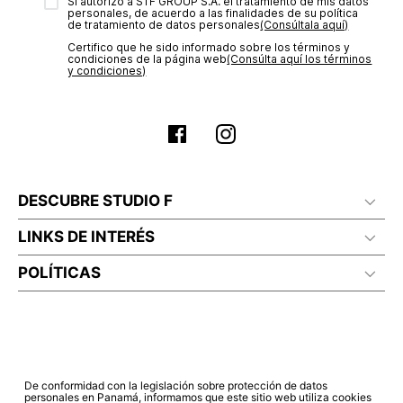
transacción de acuerdo con el análisis de los datos, lo cual
Sí autorizo a STF GROUP S.A. el tratamiento de mis datos
personales, de acuerdo a las finalidades de su política
puede tardar hasta un día hábil. En el momento de la
de tratamiento de datos personales‎
(Consúltala aquí)
aprobación del pago de tu orden, recibirás un correo
Certifico que he sido informado sobre los términos y
electrónico con la confirmación del mismo. Para revisar el
condiciones de la página web‎
(Consúlta aquí los términos
estado de tu compra puedes ingresar al menú de “Mi cuenta -
y condiciones)
Mis Pedidos” en nuestra página web
www.studiofpanama.pa
.
DESCUBRE STUDIO F
LINKS DE INTERÉS
POLÍTICAS
De conformidad con la legislación sobre protección de datos
personales en Panamá, informamos que este sitio web utiliza cookies