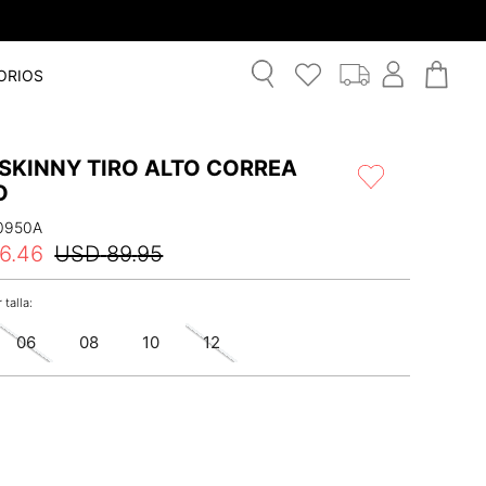
ORIOS
SKINNY TIRO ALTO CORREA
O
0950A
6
.
46
USD
89
.
95
06
08
10
12