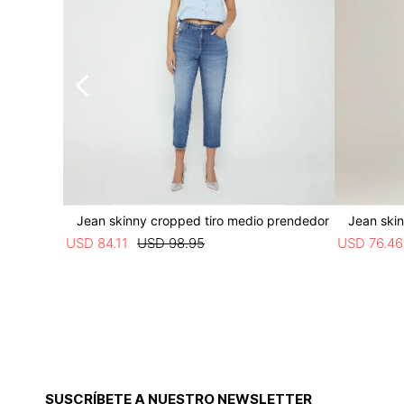
Jean skinny cropped tiro medio prendedor
Jean skinn
USD
84
.
11
USD
98
.
95
USD
76
.
46
SUSCRÍBETE A NUESTRO NEWSLETTER