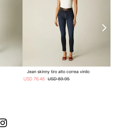
Jean skinny tiro alto correa vinilo
Jean ski
USD
76
.
46
USD
89
.
95
USD
76
.
4