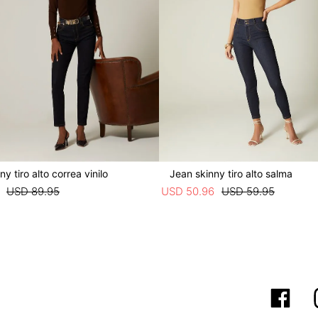
y tiro alto correa vinilo
Jean skinny tiro alto salma
USD
89
.
95
USD
50
.
96
USD
59
.
95