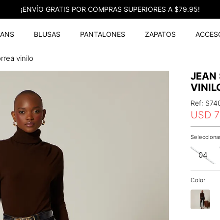
¡ENVÍO GRATIS POR COMPRAS SUPERIORES A $79.95!
EANS
BLUSAS
PANTALONES
ZAPATOS
ACCES
rrea vinilo
JEAN 
VINIL
Ref
:
S74
USD
7
04
Color