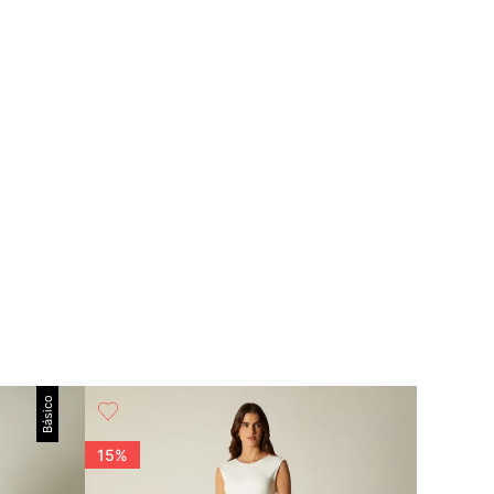
Básico
15%
15%