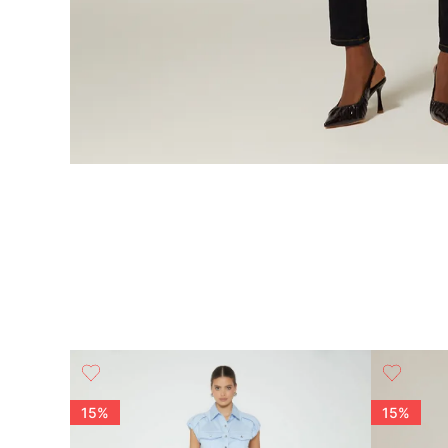
 mujer
15%
15%