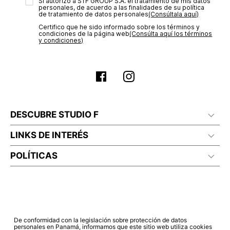
transacción de acuerdo con el análisis de los datos, lo cual
Sí autorizo a STF GROUP S.A. el tratamiento de mis datos
personales, de acuerdo a las finalidades de su política
puede tardar hasta un día hábil. En el momento de la
de tratamiento de datos personales‎
(Consúltala aquí)
aprobación del pago de tu orden, recibirás un correo
Certifico que he sido informado sobre los términos y
electrónico con la confirmación del mismo. Para revisar el
condiciones de la página web‎
(Consúlta aquí los términos
estado de tu compra puedes ingresar al menú de “Mi cuenta -
y condiciones)
Mis Pedidos” en nuestra página web
www.studiofpanama.pa
.
DESCUBRE STUDIO F
LINKS DE INTERÉS
POLÍTICAS
De conformidad con la legislación sobre protección de datos
personales en Panamá, informamos que este sitio web utiliza cookies