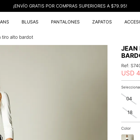
¡ENVÍO GRATIS POR COMPRAS SUPERIORES A $79.95!
EANS
BLUSAS
PANTALONES
ZAPATOS
ACCES
tiro alto bardot
JEAN
BARD
Ref
:
S74
USD
4
04
18
Color