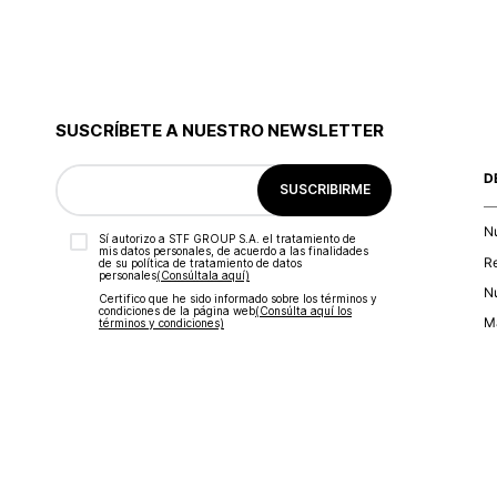
SUSCRÍBETE A NUESTRO NEWSLETTER
D
SUSCRIBIRME
N
Sí autorizo a STF GROUP S.A. el tratamiento de
mis datos personales, de acuerdo a las finalidades
R
de su política de tratamiento de datos
personales‎
(Consúltala aquí)
Nu
Certifico que he sido informado sobre los términos y
condiciones de la página web‎
(Consúlta aquí los
Ma
términos y condiciones)