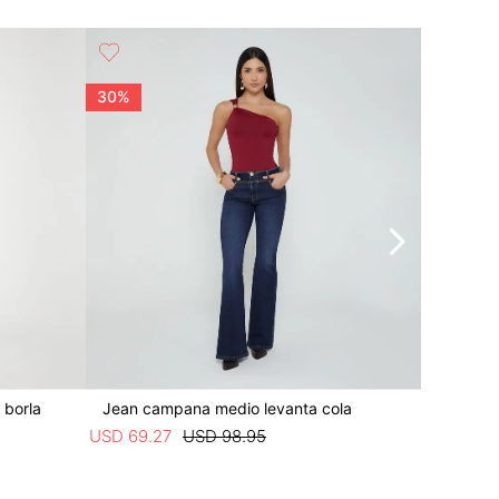
30%
50%
 borla
Jean campana medio levanta cola
Jean cam
USD
69
.
27
USD
98
.
95
USD
49
.
4