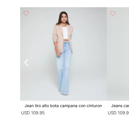
royed y c
Jean tiro alto bota campana con cinturon
Jeans ca
USD
109
.
95
USD
109
.
9