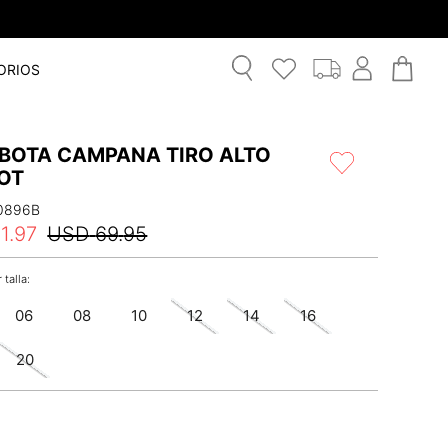
ORIOS
 BOTA CAMPANA TIRO ALTO
OT
0896B
1
.
97
USD
69
.
95
06
08
10
12
14
16
20