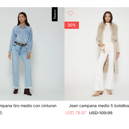
Nuevo
30%
mpana tiro medio con cinturon
Jean campana medio 5 bolsillos
5
USD
76
.
97
USD
109
.
95